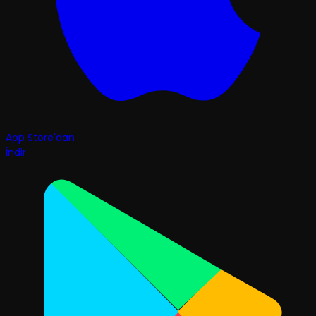
App Store'dan
İndir