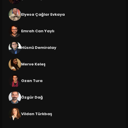
Elyesa Çağlar Evkaya
Emrah Can Yaylı
Hüsnü Demiralay
Merve Keleş
Ozan Tura
Özgür Dağ
Vildan Türkbaş