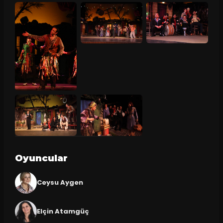
Oyuncular
Ceysu Aygen
Elçin Atamgüç