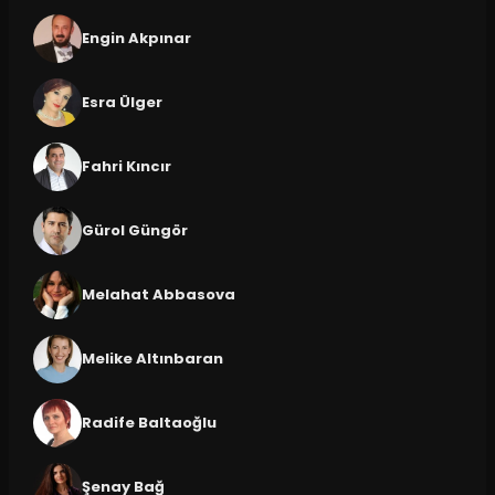
Engin Akpınar
Esra Ülger
Fahri Kıncır
Gürol Güngör
Melahat Abbasova
Melike Altınbaran
Radife Baltaoğlu
Şenay Bağ