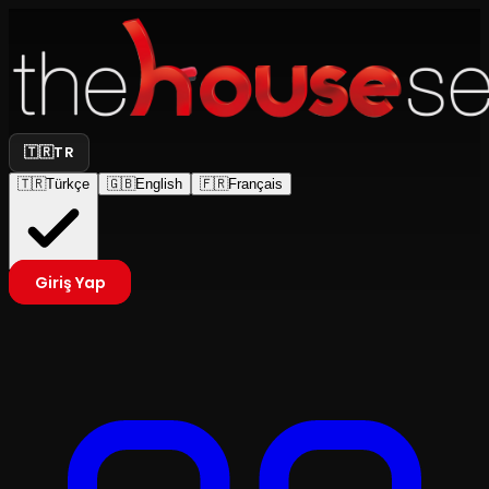
🇹🇷
TR
🇹🇷
Türkçe
🇬🇧
English
🇫🇷
Français
Giriş Yap