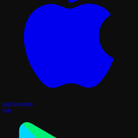
App Store'dan
İndir