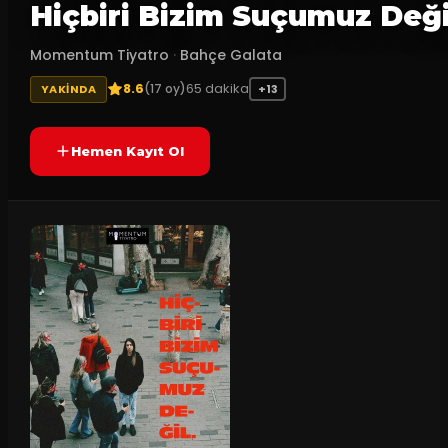
Hiçbiri Bizim Suçumuz Deği
Momentum Tiyatro
·
Bahçe Galata
8.6
65
dakika
(
17
oy)
YAKINDA
+13
Hemen Kayıt Ol