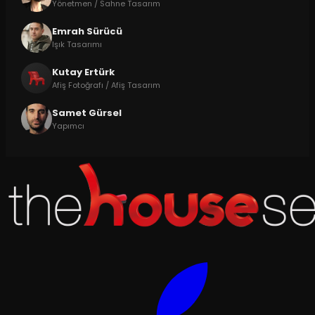
Yönetmen / Sahne Tasarım
Emrah Sürücü
Işık Tasarımı
Kutay Ertürk
Afiş Fotoğrafı / Afiş Tasarım
Samet Gürsel
Yapımcı