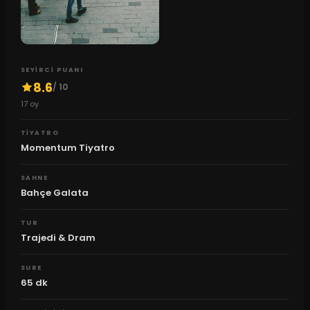
SEYIRCI PUANI
8.6
/ 10
17
oy
TIYATRO
Momentum Tiyatro
SAHNE
Bahçe Galata
TUR
Trajedi & Dram
SURE
65
dk