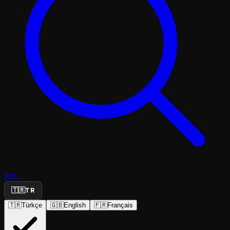
Ara...
🇹🇷
TR
🇹🇷
Türkçe
🇬🇧
English
🇫🇷
Français