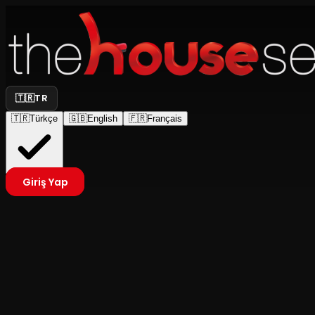
🇹🇷
TR
🇹🇷
Türkçe
🇬🇧
English
🇫🇷
Français
Giriş Yap