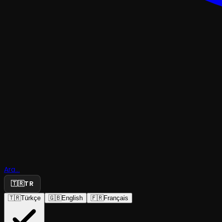
TRAJEDI & DRAM
Hiç Zaman
Ara...
Değil
🇹🇷
TR
🇹🇷
Türkçe
🇬🇧
English
🇫🇷
Français
Öykü Sahne