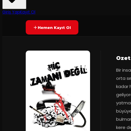
Prömiyer
18.12.2015
Yetersiz oy
YAKINDA
Giriş Yap
Kayıt Ol
Hemen Kayıt Ol
Ozet
Bir ins
orta sı
kadar h
geliyor
yatmam
büyüye
bulmanı
kere de