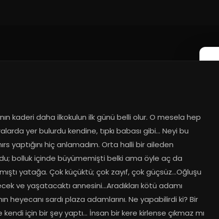
anın kaderi daha ilkokulun ilk günü belli olur. O mesela hep 
ralarda yer bulurdu kendine, tıpkı babası gibi... Neyi bu 
ırs yaptığını hiç anlamadım. Orta halli bir aileden 
du; bolluk içinde büyümemişti belki ama öyle aç da 
ıştı yatağa. Çok küçüktü; çok zayıf, çok güçsüz…Oğluşu 
cek ve yaşatacaktı annesini…Aradıkları kötü adamı 
n heyecanı sardı plaza adamlarını. Ne yapabilirdi ki? Bir 
 kendi için bir şey yaptı… İnsan bir kere kirlense çıkmaz mı 