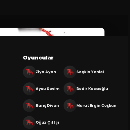
Oyuncular
Ziya Ayan
Seçkin Yeniel
Aysu Sevim
Bedir Kocaoğlu
Barış Divan
Murat Ergin Coşkun
Oğuz Çiftçi