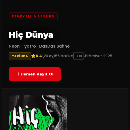
DENEYSEL & ABSÜRD
Hiç Dünya
Neon Tiyatro
·
DasDas Sahne
8.4
55
dakika
Prömiyer
2025
(
20
oy)
YAKINDA
+13
Hemen Kayıt Ol