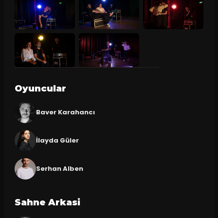
Oyuncular
Baver Karahancı
İlayda Güler
Serhan Alben
Sahne Arkasi