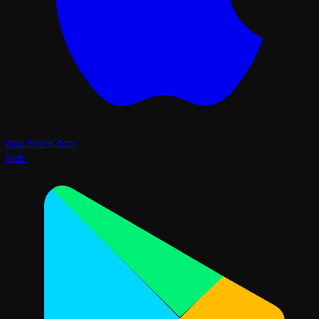
App Store'dan
İndir