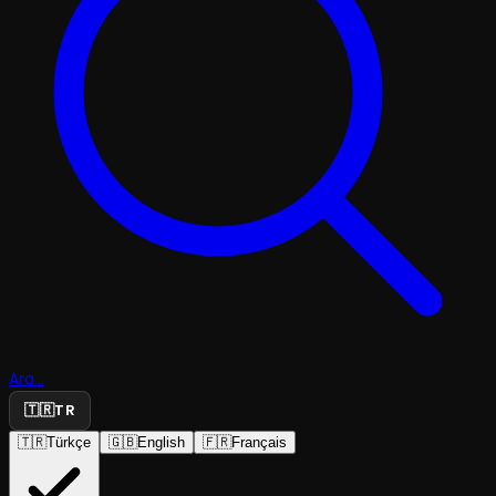
Ara...
🇹🇷
TR
🇹🇷
Türkçe
🇬🇧
English
🇫🇷
Français