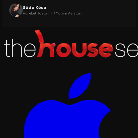
Süda Köse
Hareket Tasarımı / Yapım Asistanı