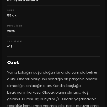
SURE
55
dk
PROMIYER
2025
YAS SINIRI
+13
Ozet
Yalnız kaldığını düşündüğün bir anda yanında beliren 
o kişi. Önemli olduğunu sandığın bir parçanın önemli 
olmadığını anladığın o an. Kendini boşluğa 
bırakmanın korkusu. Olacak olanın olması... Hoş 
geldiniz. Burası Hiç Dünya.br /> Burada yaşamak bir 
teşekkür konuşması yapmak gibi. Basit duruyor ama 