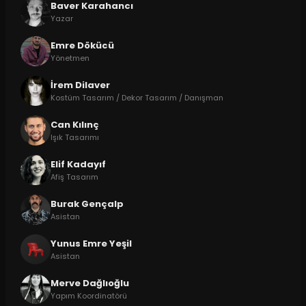
Baver Karahancı
Yazar
Emre Dökücü
Yönetmen
İrem Dilaver
Kostüm Tasarım / Dekor Tasarım / Danışman
Can Kılınç
Işık Tasarımı
Elif Kadayıf
Afiş Tasarım
Burak Gençalp
Asistan
Yunus Emre Yeşil
Asistan
Merve Dağlıoğlu
Yapım Koordinatörü