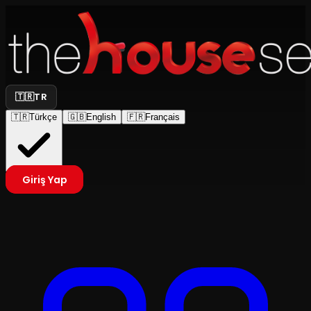
🇹🇷
TR
🇹🇷
Türkçe
🇬🇧
English
🇫🇷
Français
Giriş Yap