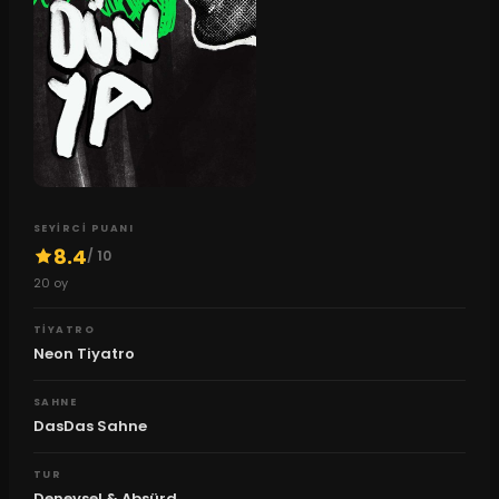
SEYIRCI PUANI
8.4
/ 10
20
oy
TIYATRO
Neon Tiyatro
SAHNE
DasDas Sahne
TUR
Deneysel & Absürd