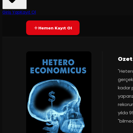
Yetersiz oy
YAKINDA
Giriş Yap
Kayıt Ol
Hemen Kayıt Ol
Ozet
"Heter
gerçekl
kadar 
yaparı
rekorun
yılda 
"bilmed