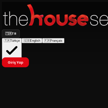
🇹🇷
TR
🇹🇷
Türkçe
🇬🇧
English
🇫🇷
Français
Giriş Yap