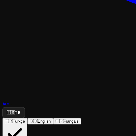
GÖSTERI
Hetero
Ara...
🇹🇷
TR
Economic
🇹🇷
Türkçe
🇬🇧
English
🇫🇷
Français