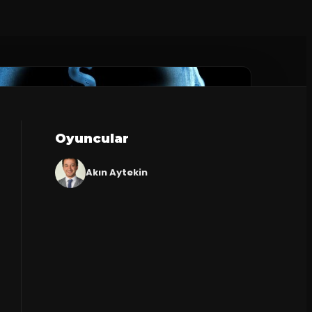
Oyuncular
Akın Aytekin