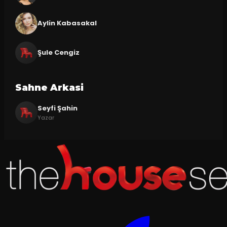
Aylin Kabasakal
Şule Cengiz
Sahne Arkasi
Seyfi Şahin
Yazar