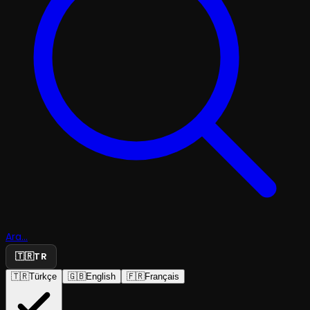
Ara...
🇹🇷
TR
🇹🇷
Türkçe
🇬🇧
English
🇫🇷
Français