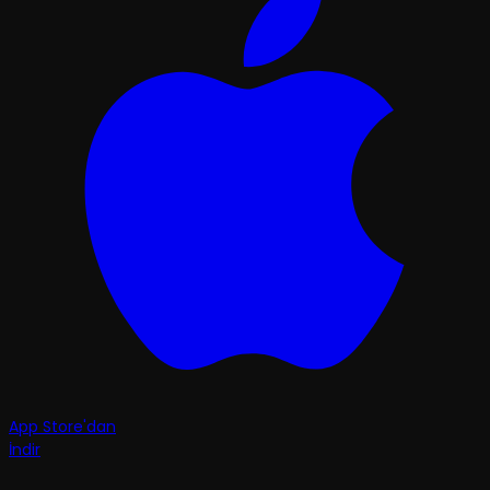
App Store'dan
İndir