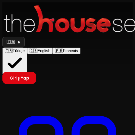
🇹🇷
TR
🇹🇷
Türkçe
🇬🇧
English
🇫🇷
Français
Giriş Yap