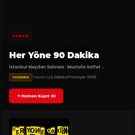
KOMEDI
Her Yöne 90 Dakika
İstanbul Meydan Sahnesi
·
Mustafa Saffet ...
2
dakika
Prömiyer
2009
Yetersiz oy
YAKINDA
Hemen Kayıt Ol