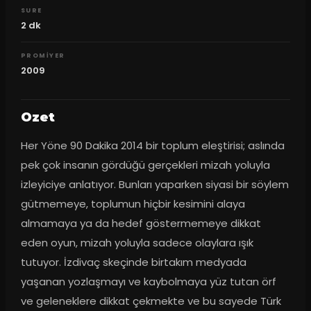
SURE
2
dk
PROMIYER
2009
Ozet
Her Yöne 90 Dakika 2014 bir toplum eleştirisi; aslında 
pek çok insanın gördüğü gerçekleri mizah yoluyla 
izleyiciye anlatıyor. Bunları yaparken siyasi bir söylem 
gütmemeye, toplumun hiçbir kesimini alaya 
almamaya ya da hedef göstermemeye dikkat 
eden oyun, mizah yoluyla sadece olaylara ışık 
tutuyor. İzdivaç skeçinde birtakım medyada 
yaşanan yozlaşmayı ve kaybolmaya yüz tutan örf 
ve geleneklere dikkat çekmekte ve bu sayede Türk 