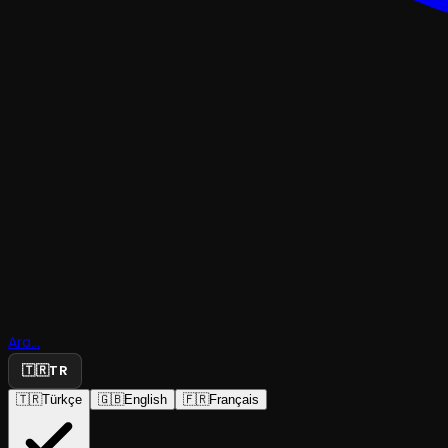
KOMEDI
Her Liman
Ara...
Aşkın Kom
🇹🇷
TR
🇹🇷
Türkçe
🇬🇧
English
🇫🇷
Français
Antalya Büyükşehir Belediye Tiyatrosu
·
Antalya Bü