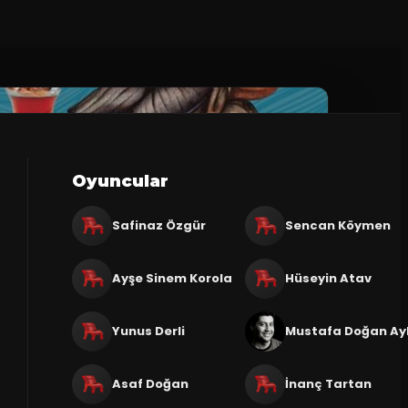
Oyuncular
Safinaz Özgür
Sencan Köymen
Ayşe Sinem Korola
Hüseyin Atav
Yunus Derli
Mustafa Doğan A
Asaf Doğan
İnanç Tartan