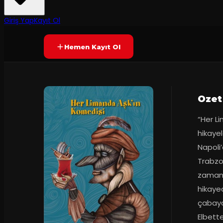
Yetersiz oy
YAKINDA
Giriş Yap
Kayıt Ol
Hemen Kayıt Ol
Ozet
“Her L
hikayel
Napoli’
Trabzo
zamand
hikayed
çabaya,
Elbette