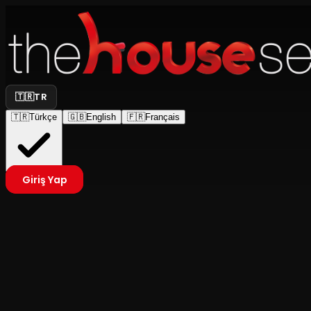
🇹🇷
TR
🇹🇷
Türkçe
🇬🇧
English
🇫🇷
Français
Giriş Yap