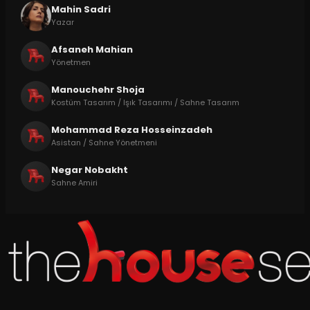
Mahin Sadri
Yazar
Afsaneh Mahian
Yönetmen
Manouchehr Shoja
Kostüm Tasarım / Işık Tasarımı / Sahne Tasarım
Mohammad Reza Hosseinzadeh
Asistan / Sahne Yönetmeni
Negar Nobakht
Sahne Amiri