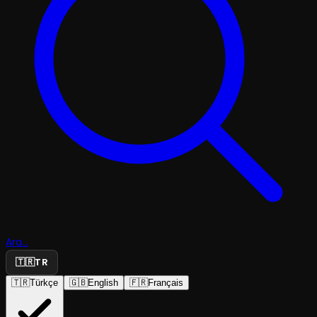
Ara...
🇹🇷
TR
🇹🇷
Türkçe
🇬🇧
English
🇫🇷
Français