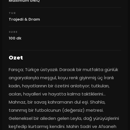
Maximum UNIQ
TUR
Trajedi & Dram
SURE
100
dk
Ozet
Farsça; Türkçe üstyazılı. Daracık bir mutfakta günlük 
angaryalarıyla meşgul, koyu renk giyinmiş üç İranlı 
kadın, hayatlarının bir özetini anlatıyor; tutkuları, 
acıları, hayalleri ve hayatta kalma taktiklerini... 
Mahnaz, bir savaş kahramanın dul eşi. Shahla, 
tanınmış bir futbolcunun (değersiz) metresi. 
Geleneksel bir aileden gelen Leyla, dağ yürüyüşlerini 
keşfedip kurtarmış kendini. Mahin Sadri ve Afsaneh 