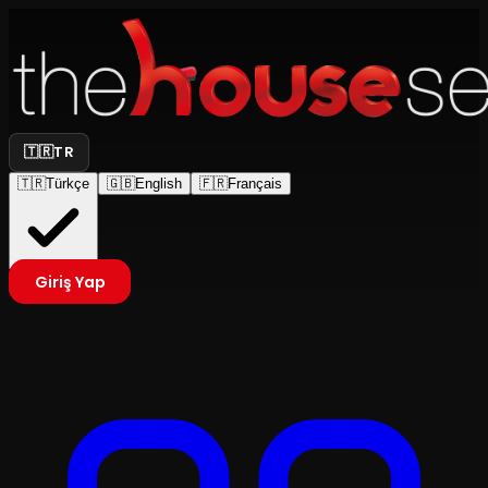
🇹🇷
TR
🇹🇷
Türkçe
🇬🇧
English
🇫🇷
Français
Giriş Yap