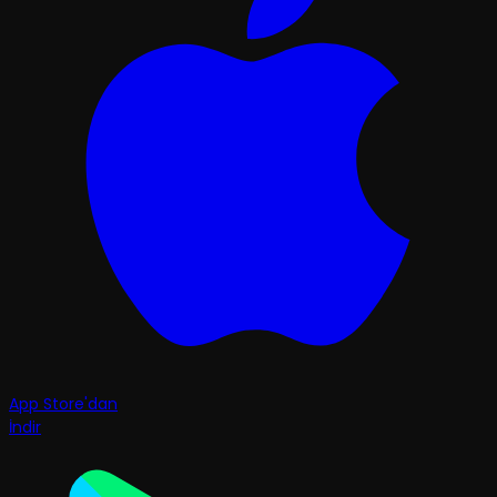
App Store'dan
İndir