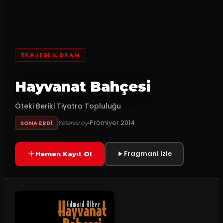
TRAJEDI & DRAM
Hayvanat Bahçesi
Öteki Beriki Tiyatro Topluluğu
Prömiyer
2014
Yetersiz oy
SONA ERDI
Fragmani Izle
Hemen Kayıt Ol