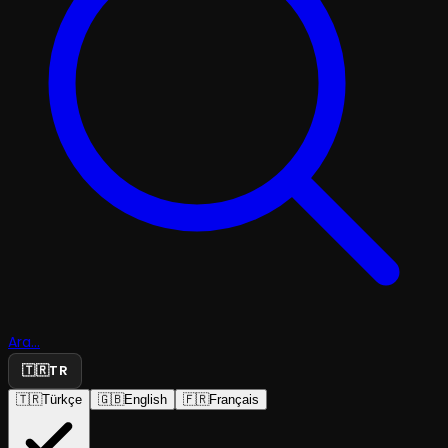
Ara...
🇹🇷
TR
🇹🇷
Türkçe
🇬🇧
English
🇫🇷
Français