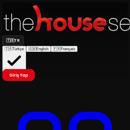
🇹🇷
TR
🇹🇷
Türkçe
🇬🇧
English
🇫🇷
Français
Giriş Yap