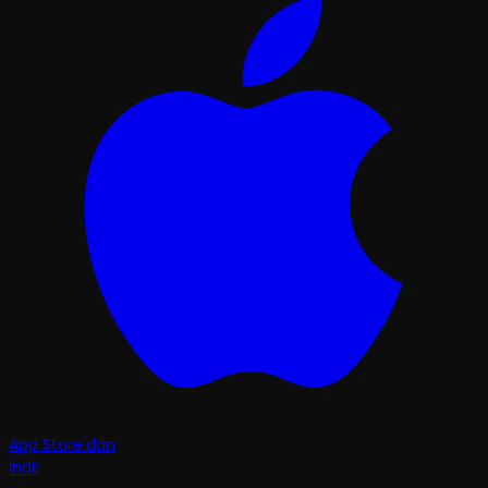
App Store'dan
İndir