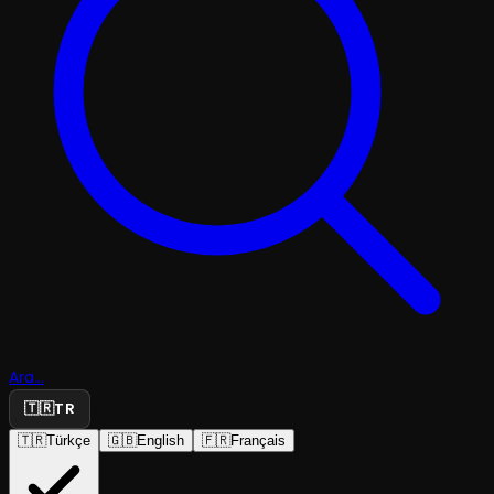
Ara...
🇹🇷
TR
🇹🇷
Türkçe
🇬🇧
English
🇫🇷
Français