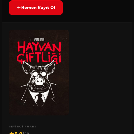
Hemen Kayıt Ol
SEYIRCI PUANI
/ 10