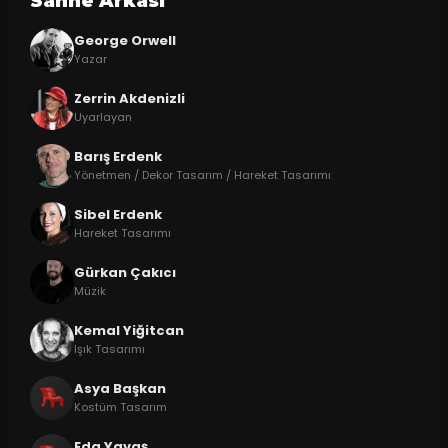
Sahne Arkasi
George Orwell
Yazar
Zerrin Akdenizli
Uyarlayan
Barış Erdenk
Yönetmen / Dekor Tasarım / Hareket Tasarımı
Sibel Erdenk
Hareket Tasarımı
Gürkan Çakıcı
Müzik
Kemal Yiğitcan
Işık Tasarımı
Asya Başkan
Kostüm Tasarım
Eda Yavaş