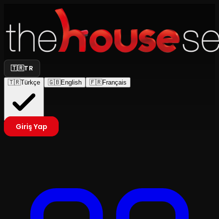
🇹🇷
TR
🇹🇷
Türkçe
🇬🇧
English
🇫🇷
Français
Giriş Yap