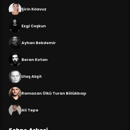
Şirin Kılavuz
Ezgi Coşkun
Ayhan Bekdemir
Beran Kotan
Ulaş Akşit
Ramazan Ülkü Turan Bölükbaşı
Ali Tepe