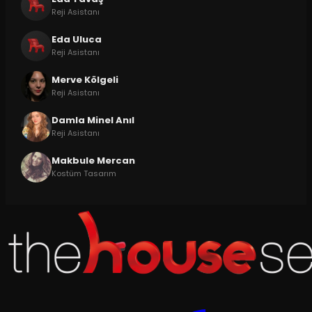
Reji Asistanı
Eda Uluca
Reji Asistanı
Merve Kölgeli
Reji Asistanı
Damla Minel Anıl
Reji Asistanı
Makbule Mercan
Kostüm Tasarım