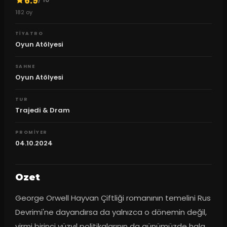
6.9
182
oy
TIYATRO
Oyun Atölyesi
SAHNE
Oyun Atölyesi
TUR
Trajedi & Dram
PROMIYER
04.10.2024
Ozet
George Orwell Hayvan Çiftliği romanının temelini Rus 
Devrimi'ne dayandırsa da yalnızca o dönemin değil, 
yirmi birinci yüzyıl politikalarının da günümüzde hala 