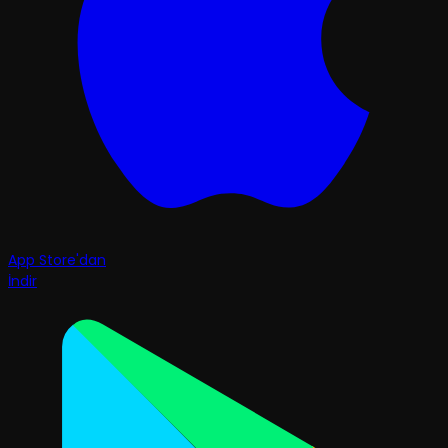
App Store'dan
İndir