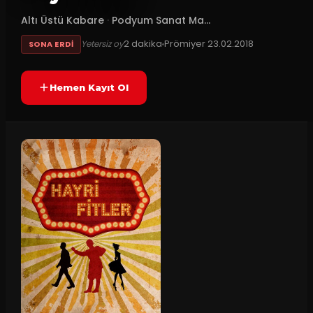
Altı Üstü Kabare
·
Podyum Sanat Ma...
2
dakika
Prömiyer
23.02.2018
Yetersiz oy
SONA ERDI
Hemen Kayıt Ol