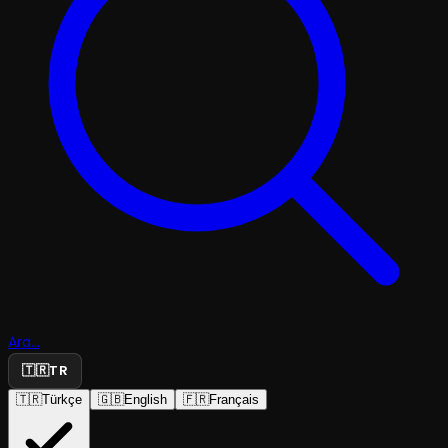
Ara...
🇹🇷
TR
🇹🇷
Türkçe
🇬🇧
English
🇫🇷
Français