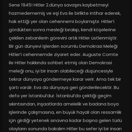
Sene 1945! Hitler 2.dünya savaşını kaybetmeyi 
hazmedememiş ve eşi Eva ile birlikte intihar ederek, 
hak ettiği yer olan cehennemi boylamıştır. Hitler’i 
gördükten sonra mesleği bırakıp, kendi köşelerine 
çekilen zebanilerin görevini artık Hitler üstlenmiştir. 
Bir gün dünyevi işlerden sorumlu Demokrasi Meleği 
Hitler’i cehennemde ziyaret eder. Auguste Comte 
ile Hitler hakkında sohbet etmiş olan Demokrasi 
meleği onu, iyi bir insan olabileceği düşüncesiyle 
tekrar dünyaya göndermeye karar verir. Ama tek bir 
şartı vardır. Eva da dünyaya geri gönderilecektir. Bu 
defa yer İstanbul’dur. İstanbul’da çektiği geçim 
sıkıntısından, inşaatlarda amelelik ve badana boya 
işlerinde çalışmasına, en büyük hayali olan ressamlık 
için girdiği yetenek sınavına kadar başına gelen türlü 
olayların sonunda bakalım Hitler bu sefer iyi bir insan 