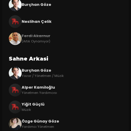
Burçhan Göze
Neslihan Çelik
Ferdi Akarnur
(Artık Oynamıyor)
Sahne Arkasi
Burçhan Göze
Yazar / Yönetmen / Müzik
Alper Kamiloğlu
Yönetmen Yardımcısı
Yiğit Güçlü
Müzik
Özge Günay Göze
Yardımcı Yönetmen