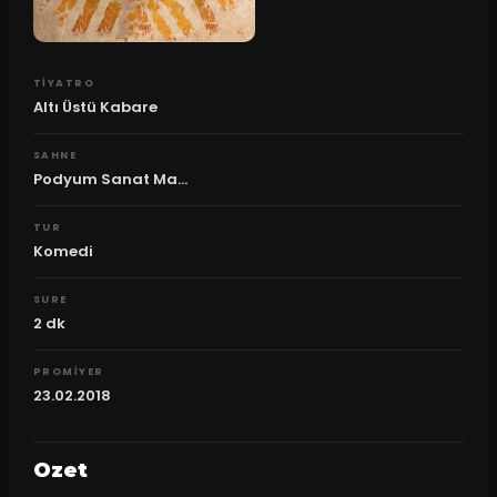
TIYATRO
Altı Üstü Kabare
SAHNE
Podyum Sanat Ma...
TUR
Komedi
SURE
2
dk
PROMIYER
23.02.2018
Ozet