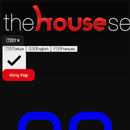
🇹🇷
TR
🇹🇷
Türkçe
🇬🇧
English
🇫🇷
Français
Giriş Yap