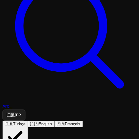
Ara...
🇹🇷
TR
🇹🇷
Türkçe
🇬🇧
English
🇫🇷
Français