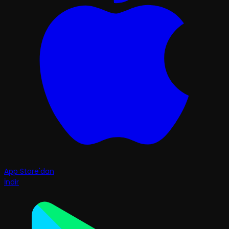
App Store'dan
İndir