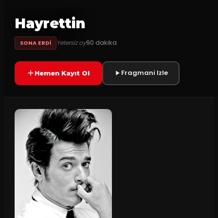
Hayrettin
90
dakika
Yetersiz oy
SONA ERDI
Fragmani Izle
Hemen Kayıt Ol