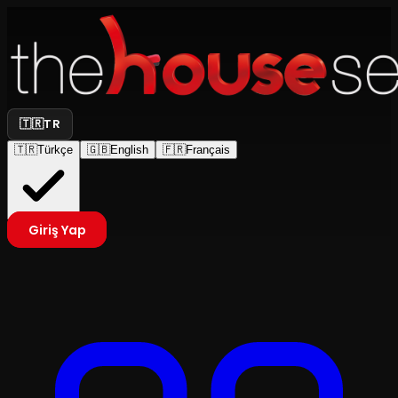
🇹🇷
TR
🇹🇷
Türkçe
🇬🇧
English
🇫🇷
Français
Giriş Yap