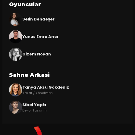
Oyuncular
Selin Dendeşer
Yunus Emre Arıcı
Gizem Noyan
Sahne Arkasi
Tanya Aksu Gökdeniz
Yazar / Yönetmen
Sibel Yaptı
Dekor Tasarım