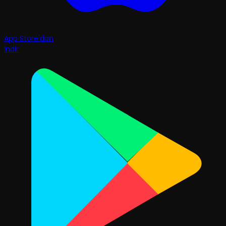
App Store'dan
İndir