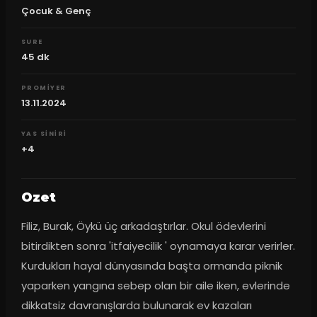
Çocuk & Genç
SURE
45
dk
PROMIYER
13.11.2024
YAS SINIRI
+4
Ozet
Filiz, Burak, Öykü üç arkadaştırlar. Okul ödevlerini 
bitirdikten sonra 'itfaiyecilik ' oynamaya karar verirler. 
Kurdukları hayal dünyasında başta ormanda piknik 
yaparken yangına sebep olan bir aile iken, evlerinde 
dikkatsiz davranışlarda bulunarak ev kazaları 