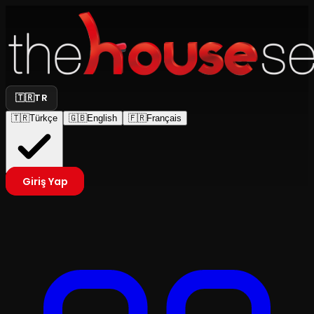
🇹🇷
TR
🇹🇷
Türkçe
🇬🇧
English
🇫🇷
Français
Giriş Yap