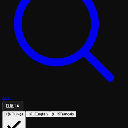
Ara...
🇹🇷
TR
🇹🇷
Türkçe
🇬🇧
English
🇫🇷
Français