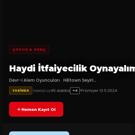
ÇOCUK & GENÇ
Haydi İtfaiyecilik Oynayalı
Devr-i Alem Oyuncuları
·
Hilltown Seyirl...
45
dakika
Prömiyer
13.11.2024
Yetersiz oy
YAKINDA
+4
Hemen Kayıt Ol