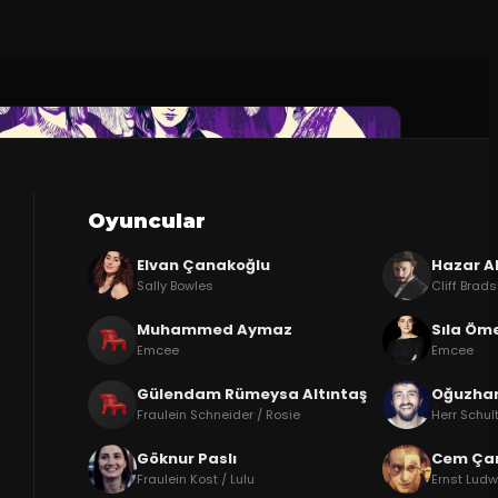
Oyuncular
Elvan Çanakoğlu
Hazar A
Sally Bowles
Cliff Brad
Muhammed Aymaz
Sıla Öm
Emcee
Emcee
Gülendam Rümeysa Altıntaş
Oğuzha
Fraulein Schneider / Rosie
Herr Schul
Göknur Paslı
Cem Ça
Fraulein Kost / Lulu
Ernst Ludwi