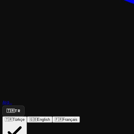
MÜZIKAL & KABARE
Hayat Bir
Ara...
Kabaredir
🇹🇷
TR
🇹🇷
Türkçe
🇬🇧
English
🇫🇷
Français
Trabzon Devlet Tiyatrosu
·
Trabzon Devlet ...