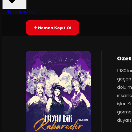
2
dakika
Prömiyer
06.11.2024
Yetersiz oy
YAKINDA
+13
Giriş Yap
Kayıt Ol
Hemen Kayıt Ol
Ozet
1930’la
geçen 
dolu mü
insanla
işler. 
görmez
duyarsı