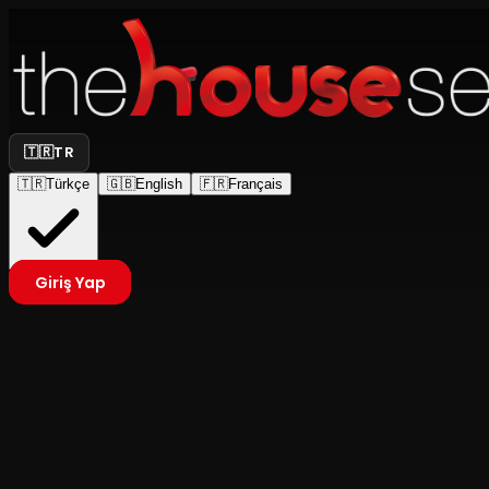
🇹🇷
TR
🇹🇷
Türkçe
🇬🇧
English
🇫🇷
Français
Giriş Yap