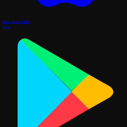
App Store'dan
İndir