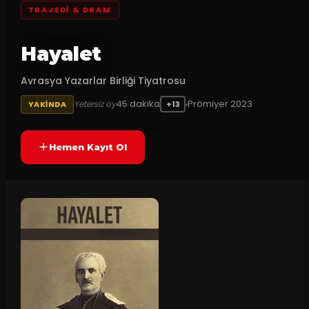
TRAJEDI & DRAM
Hayalet
Avrasya Yazarlar Birliği Tiyatrosu
45
dakika
Prömiyer
2023
Yetersiz oy
YAKINDA
+13
Hemen Kayıt Ol