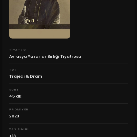
TIYATRO
Avrasya Yazarlar Birliği Tiyatrosu
TUR
Trajedi & Dram
SURE
45
dk
PROMIYER
2023
YAS SINIRI
+13