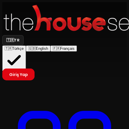
🇹🇷
TR
🇹🇷
Türkçe
🇬🇧
English
🇫🇷
Français
Giriş Yap