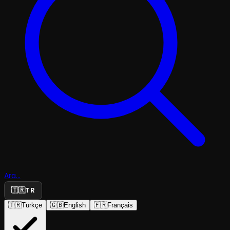
Ara...
🇹🇷
TR
🇹🇷
Türkçe
🇬🇧
English
🇫🇷
Français