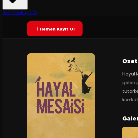
Yetersiz oy
YAKINDA
Giriş Yap
Kayıt Ol
Hemen Kayıt Ol
Ozet
Hayal M
gelen p
tutark
kurdukl
Galer