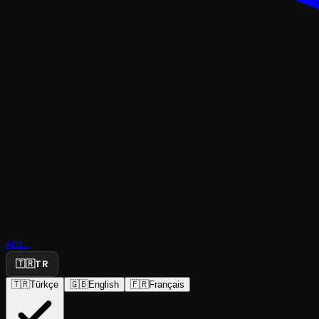
Ara...
Hayal Mesa
🇹🇷
TR
🇹🇷
Türkçe
🇬🇧
English
🇫🇷
Français
Hayal Mesaisi
·
Kılçık Mekan