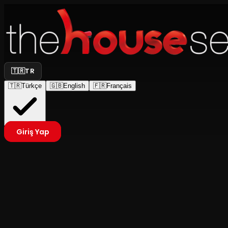
🇹🇷
TR
🇹🇷
Türkçe
🇬🇧
English
🇫🇷
Français
Giriş Yap