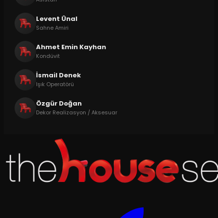
Levent Ünal
Sahne Amiri
Ahmet Emin Kayhan
Kondüvit
İsmail Denek
Işık Operatörü
Özgür Doğan
Dekor Realizasyon / Aksesuar