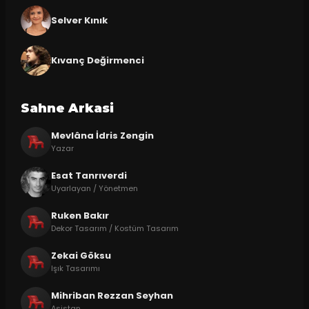
Selver Kınık
Kıvanç Değirmenci
Sahne Arkasi
Mevlâna İdris Zengin
Yazar
Esat Tanrıverdi
Uyarlayan / Yönetmen
Ruken Bakır
Dekor Tasarım / Kostüm Tasarım
Zekai Göksu
Işık Tasarımı
Mihriban Rezzan Seyhan
Asistan