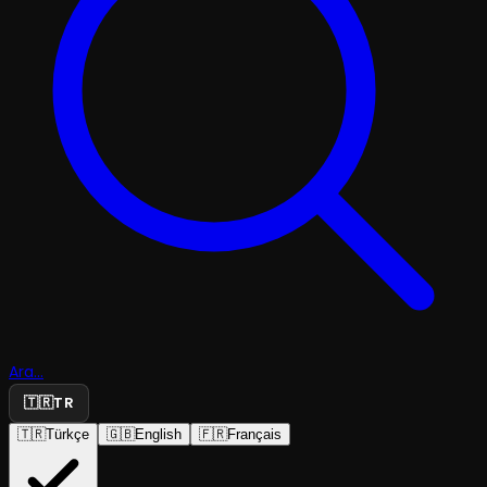
Ara...
🇹🇷
TR
🇹🇷
Türkçe
🇬🇧
English
🇫🇷
Français