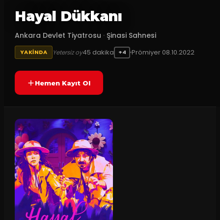
Hayal Dükkanı
Ankara Devlet Tiyatrosu
·
Şinasi Sahnesi
45
dakika
Prömiyer
08.10.2022
Yetersiz oy
YAKINDA
+4
Hemen Kayıt Ol