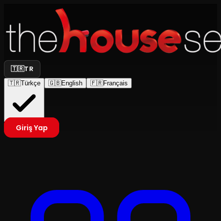
🇹🇷
TR
🇹🇷
Türkçe
🇬🇧
English
🇫🇷
Français
Giriş Yap