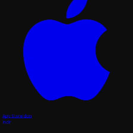
App Store'dan
İndir