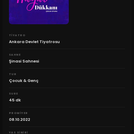
TIYATRO
Ankara Devlet Tiyatrosu
SAHNE
Şinasi Sahnesi
TUR
Çocuk & Genç
SURE
45
dk
PROMIYER
08.10.2022
YAS SINIRI