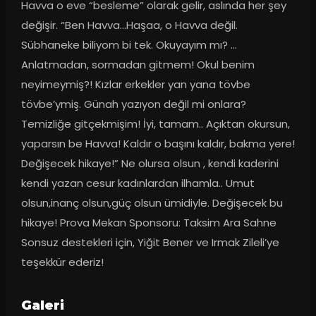
Havva o eve “besleme” olarak gelir, aslında her şey 
değişir. “Ben Havva...Haşaa, o Havva değil. 
Sübhaneke biliyom bi tek. Okuyayım mı? … 
Anlatmadan, sormadan gitmem! Okul benim 
neyimeymiş?! Kızlar erkekler yan yana tövbe 
tövbe’ymiş. Günah yazıyon değil mi onlara? 
Temizliğe gitçekmişim! İyi, tamam.. Açıktan okursun, 
yaparsın be Havva! Kaldır o başını kaldır, bakma yere! 
Değişecek hikaye!” Ne olursa olsun , kendi kaderini 
kendi yazan cesur kadınlardan ilhamla.. Umut 
olsun,inanç olsun,güç olsun ümidiyle. Değişecek bu 
hikaye! Prova Mekan Sponsoru: Taksim Ara Sahne 
Sonsuz destekleri için, Yiğit Bener ve Irmak Zileli’ye 
teşekkür ederiz!
Galeri