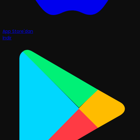
App Store'dan
İndir