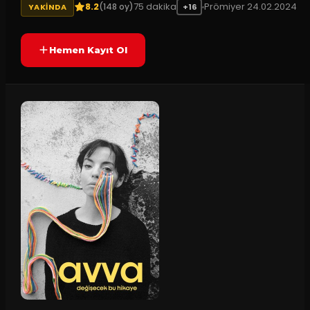
8.2
75
dakika
Prömiyer
24.02.2024
(
148
oy)
YAKINDA
+16
Hemen Kayıt Ol