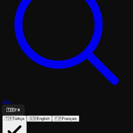
Ara...
🇹🇷
TR
🇹🇷
Türkçe
🇬🇧
English
🇫🇷
Français