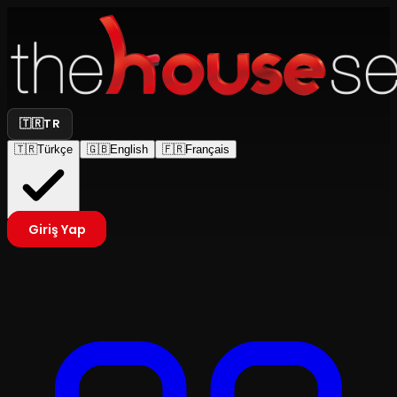
🇹🇷
TR
🇹🇷
Türkçe
🇬🇧
English
🇫🇷
Français
Giriş Yap