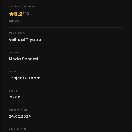
SEYIRCI PUANI
8.2
/ 10
148
oy
TIYATRO
Velhasıl Tiyatro
SAHNE
Moda Sahnesi
TUR
Trajedi & Dram
SURE
75
dk
PROMIYER
24.02.2024
YAS SINIRI