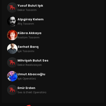
Yusuf Bulut Işık
Dekor Tasarım
Alpgiray Kelem
Afiş Tasarım
Kübra Akkaya
Kostüm Tasarım
Serhat Barış
Işık Tasarımı
Mihrişah Bulut Ses
Dekor Realizasyon
Umut Abacıoğlu
Işık Operatörü
Emir Erden
Ses & Efekt Operatörü