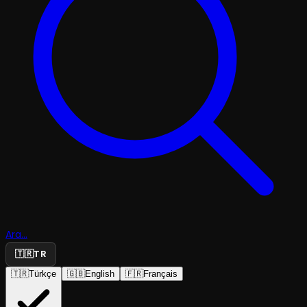
Ara...
🇹🇷
TR
🇹🇷
Türkçe
🇬🇧
English
🇫🇷
Français