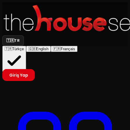
🇹🇷
TR
🇹🇷
Türkçe
🇬🇧
English
🇫🇷
Français
Giriş Yap