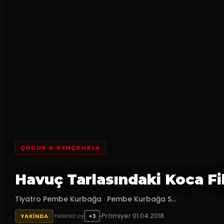
ÇOCUK & GENÇKUKLA
Havuç Tarlasındaki Koca Fi
Tiyatro Pembe Kurbağa
·
Pembe Kurbağa S...
Prömiyer
01.04.2018
Yetersiz oy
YAKINDA
+3