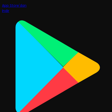
App Store'dan
İndir