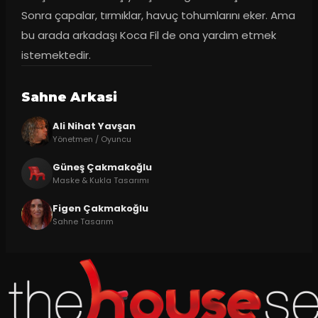
Sonra çapalar, tırmıklar, havuç tohumlarını eker. Ama 
bu arada arkadaşı Koca Fil de ona yardım etmek 
istemektedir.
Sahne Arkasi
Ali Nihat Yavşan
Yönetmen / Oyuncu
Güneş Çakmakoğlu
Maske & Kukla Tasarımı
Figen Çakmakoğlu
Sahne Tasarım