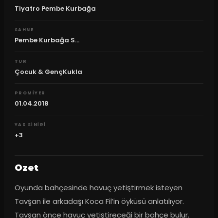
Tiyatro Pembe Kurbağa
SAHNE
Pembe Kurbağa S...
TUR
Çocuk & GençKukla
PROMIYER
01.04.2018
YAS SINIRI
+3
Ozet
Oyunda bahçesinde havuç yetiştirmek isteyen 
Tavşan ile arkadaşı Koca Fil’in öyküsü anlatılıyor. 
Tavşan önce havuç yetiştireceği bir bahçe bulur. 