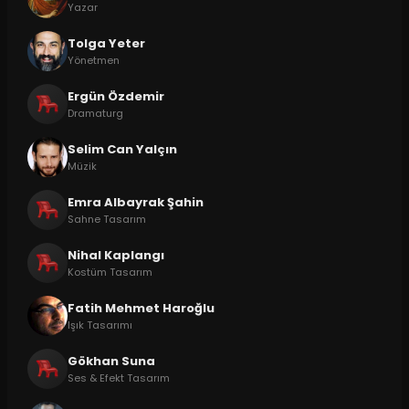
Yazar
Tolga Yeter
Yönetmen
Ergün Özdemir
Dramaturg
Selim Can Yalçın
Müzik
Emra Albayrak Şahin
Sahne Tasarım
Nihal Kaplangı
Kostüm Tasarım
Fatih Mehmet Haroğlu
Işık Tasarımı
Gökhan Suna
Ses & Efekt Tasarım