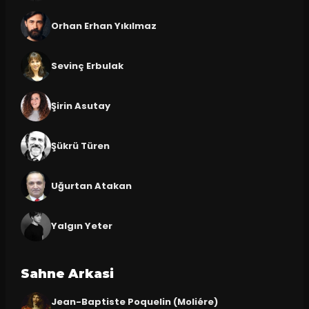
Orhan Erhan Yıkılmaz
Sevinç Erbulak
Şirin Asutay
Şükrü Türen
Uğurtan Atakan
Yalgın Yeter
Sahne Arkasi
Jean-Baptiste Poquelin (Moliére)