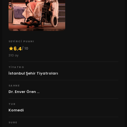
SEYIRCI PUANI
6.4
/ 10
310
oy
TIYATRO
İstanbul Şehir Tiyatroları
SAHNE
Dr. Enver Ören ...
TUR
Komedi
SURE