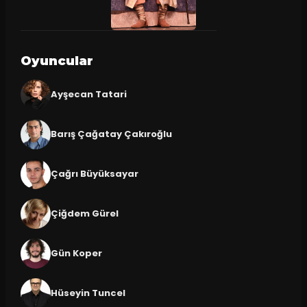
Oyuncular
Ayşecan Tatari
Barış Çağatay Çakıroğlu
Çağrı Büyüksayar
Çiğdem Gürel
Gün Koper
Hüseyin Tuncel