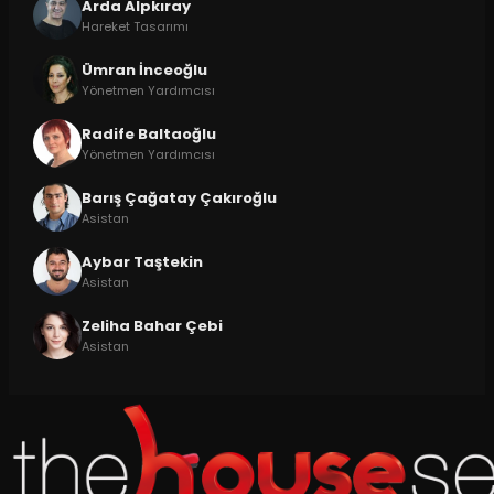
Arda Alpkıray
Hareket Tasarımı
Ümran İnceoğlu
Yönetmen Yardımcısı
Radife Baltaoğlu
Yönetmen Yardımcısı
Barış Çağatay Çakıroğlu
Asistan
Aybar Taştekin
Asistan
Zeliha Bahar Çebi
Asistan