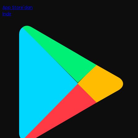
App Store'dan
İndir