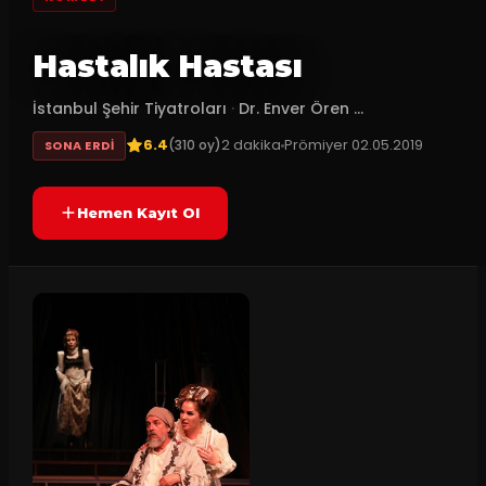
Hastalık Hastası
İstanbul Şehir Tiyatroları
·
Dr. Enver Ören ...
6.4
2
dakika
Prömiyer
02.05.2019
(
310
oy)
SONA ERDI
Hemen Kayıt Ol