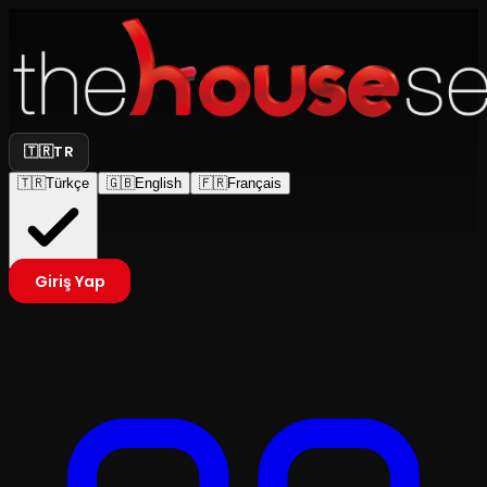
🇹🇷
TR
🇹🇷
Türkçe
🇬🇧
English
🇫🇷
Français
Giriş Yap