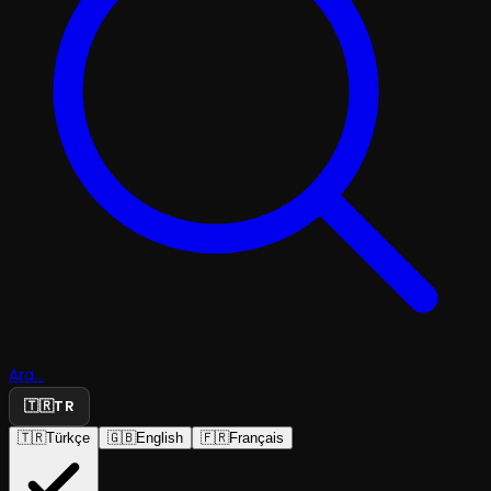
Ara...
🇹🇷
TR
🇹🇷
Türkçe
🇬🇧
English
🇫🇷
Français