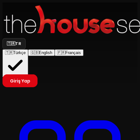
🇹🇷
TR
🇹🇷
Türkçe
🇬🇧
English
🇫🇷
Français
Giriş Yap