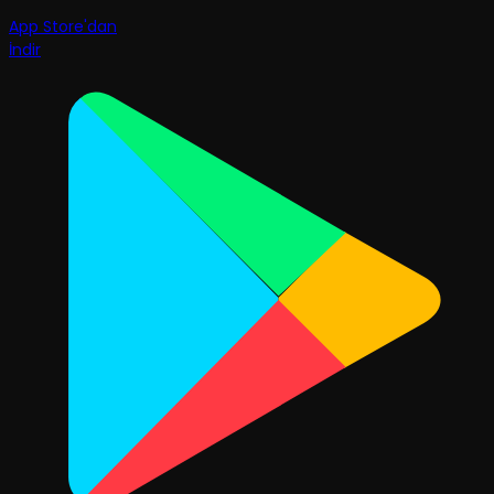
App Store'dan
İndir