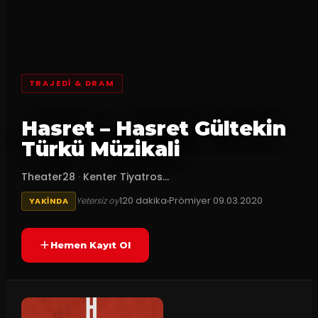
TRAJEDI & DRAM
Hasret – Hasret Gültekin
Türkü Müzikali
Theater28
·
Kenter Tiyatros...
120
dakika
Prömiyer
09.03.2020
Yetersiz oy
YAKINDA
Hemen Kayıt Ol