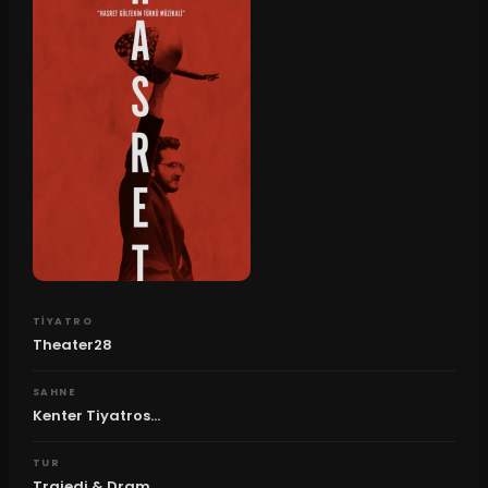
TIYATRO
Theater28
SAHNE
Kenter Tiyatros...
TUR
Trajedi & Dram