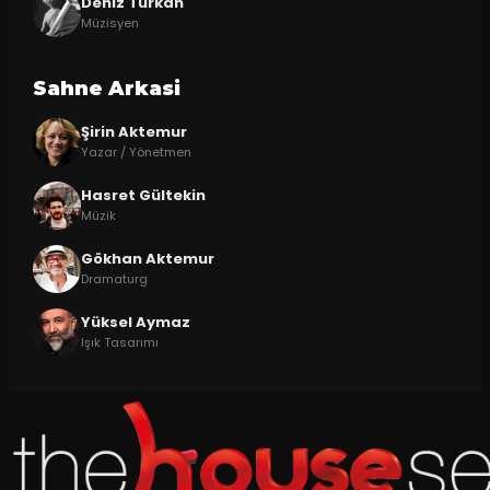
Deniz Türkan
Müzisyen
Sahne Arkasi
Şirin Aktemur
Yazar / Yönetmen
Hasret Gültekin
Müzik
Gökhan Aktemur
Dramaturg
Yüksel Aymaz
Işık Tasarımı