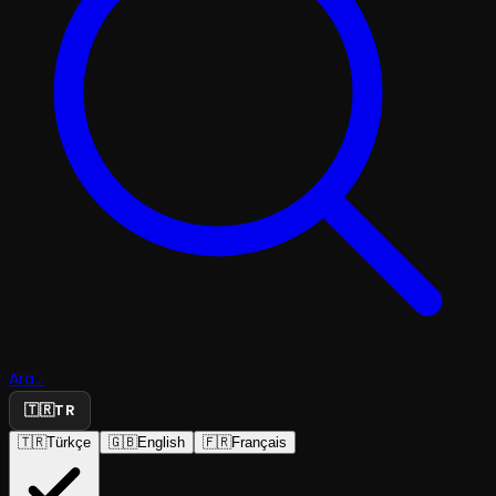
Ara...
🇹🇷
TR
🇹🇷
Türkçe
🇬🇧
English
🇫🇷
Français