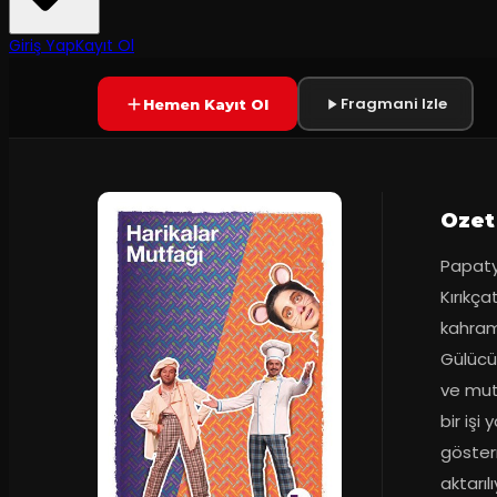
60
dakika
Yetersiz oy
YAKINDA
+7
Giriş Yap
Kayıt Ol
Fragmani Izle
Hemen Kayıt Ol
Ozet
Papaty
Kırıkça
kahram
Gülücü
ve mut
bir işi
gösterm
aktarılı