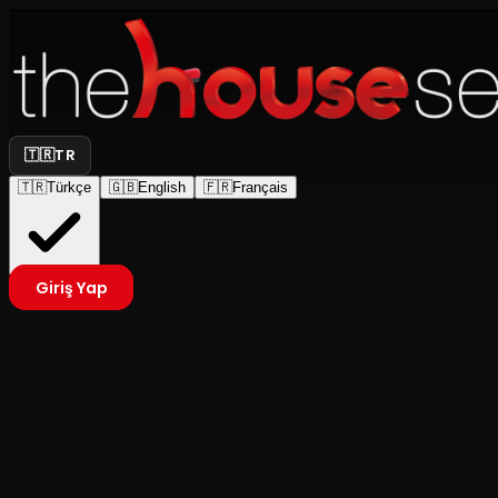
🇹🇷
TR
🇹🇷
Türkçe
🇬🇧
English
🇫🇷
Français
Giriş Yap