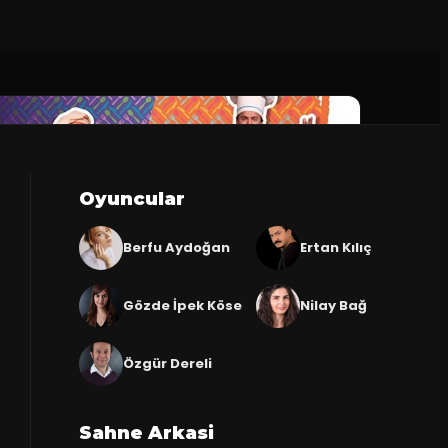
Oyuncular
Berfu Aydoğan
Ertan Kılıç
Gözde İpek Köse
Nilay Bağ
Özgür Dereli
Sahne Arkasi