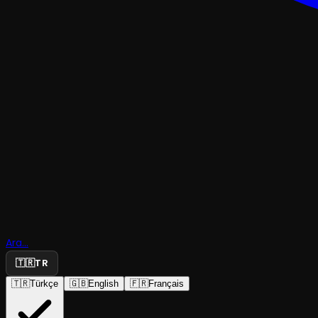
ÇOCUK & GENÇ
Harikalar
Ara...
Mutfağı
🇹🇷
TR
🇹🇷
Türkçe
🇬🇧
English
🇫🇷
Français
İstanbul Şehir Tiyatroları
·
Haldun Taner Sa...