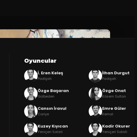
Oyuncular
İ. Eren Keleş
İlhan Durgut
Padişah
Padişah
Özge Başaran
Özge Onat
Gülbeden
Kösem Sultan
Cansın İravul
Emre Güler
Cariye
Kemal
Kuzey Kıyıcan
Kadir Okurer
Yeniçeri Solisti
Yeniçeri Solisti