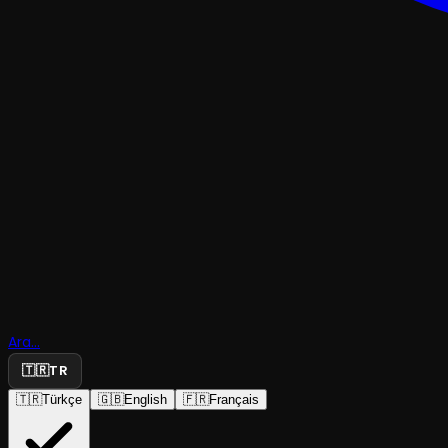
BALE
Ara...
Harem
🇹🇷
TR
🇹🇷
Türkçe
🇬🇧
English
🇫🇷
Français
Ankara Devlet Opera ve Balesi
·
Opera Sahnesi