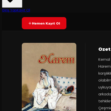
8.1
2
dakika
(
23
oy)
YAKINDA
+7
Giriş Yap
Kayıt Ol
Hemen Kayıt Ol
Ozet
Kemal a
Harem'd
karşılı
olabilm
uykuya 
arkada
tehkil
Çeşmidi