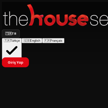
🇹🇷
TR
🇹🇷
Türkçe
🇬🇧
English
🇫🇷
Français
Giriş Yap