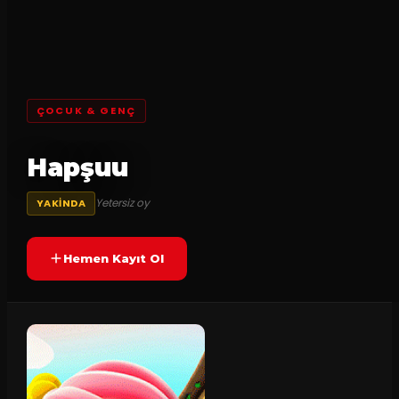
ÇOCUK & GENÇ
Hapşuu
Yetersiz oy
YAKINDA
Hemen Kayıt Ol