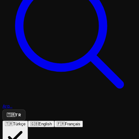
Ara...
🇹🇷
TR
🇹🇷
Türkçe
🇬🇧
English
🇫🇷
Français