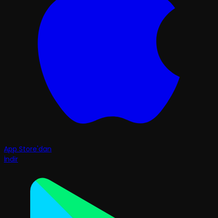
App Store'dan
İndir