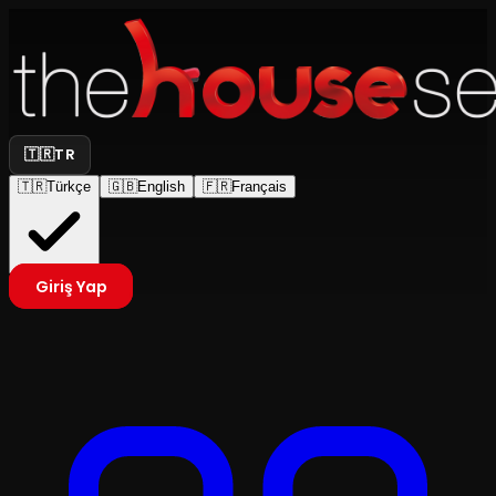
🇹🇷
TR
🇹🇷
Türkçe
🇬🇧
English
🇫🇷
Français
Giriş Yap