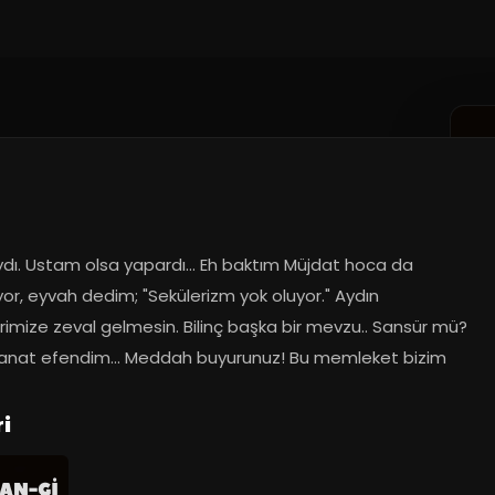
dı. Ustam olsa yapardı... Eh baktım Müjdat hoca da 
r, eyvah dedim; "Sekülerizm yok oluyor." Aydın 
erimize zeval gelmesin. Bilinç başka bir mevzu.. Sansür mü? 
Sanat efendim... Meddah buyurunuz! Bu memleket bizim
i