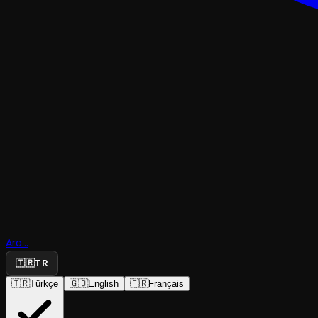
Ara...
Han-gi Şey
🇹🇷
TR
🇹🇷
Türkçe
🇬🇧
English
🇫🇷
Français
Tiyatro Vira
·
KATS Sahne