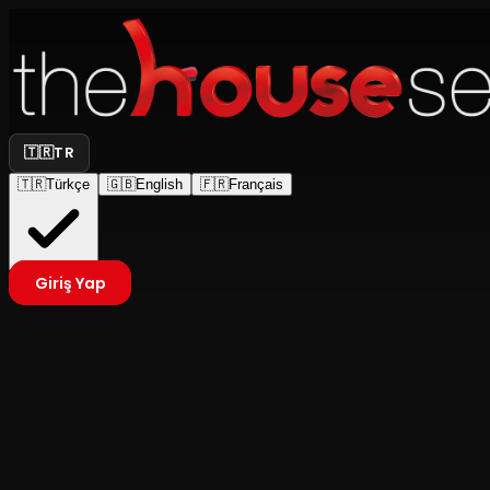
🇹🇷
TR
🇹🇷
Türkçe
🇬🇧
English
🇫🇷
Français
Giriş Yap