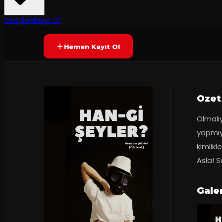
Prömiyer
25.11.2023
Yetersiz oy
YAKINDA
Giriş Yap
Kayıt Ol
Hemen Kayıt Ol
Ozet
Olmalıy
yapmıyo
kimlikl
Asla! 
Galer