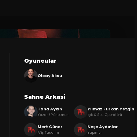
Oyuncular
Olcay Aksu
Sahne Arkasi
Taha Aykın
Yılmaz Furkan Yetgin
Yazar / Yönetmen
Işık & Ses Operatörü
Mert Güner
Neşe Aydınlar
Afiş Tasarım
Yapımcı