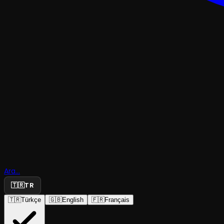
TRAJEDI & DRAM
Ara...
Haliç'e Naz
🇹🇷
TR
🇹🇷
Türkçe
🇬🇧
English
🇫🇷
Français
Adım Tiyatro
·
Sonsuz Tiyatro