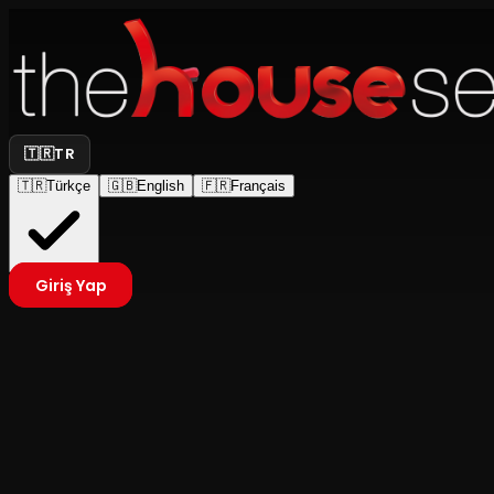
🇹🇷
TR
🇹🇷
Türkçe
🇬🇧
English
🇫🇷
Français
Giriş Yap