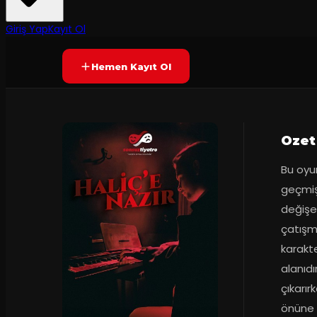
40
dakika
Prömiyer
09.02.2024
Yetersiz oy
YAKINDA
Giriş Yap
Kayıt Ol
Hemen Kayıt Ol
Ozet
Bu oyun
geçmişl
değişe
çatışma
karakt
alanıdı
çıkarırk
önüne 