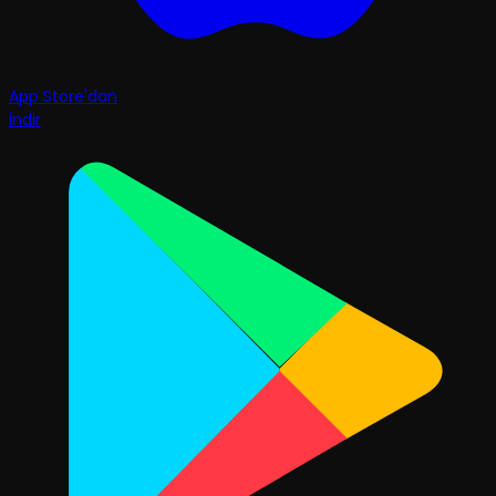
App Store'dan
İndir