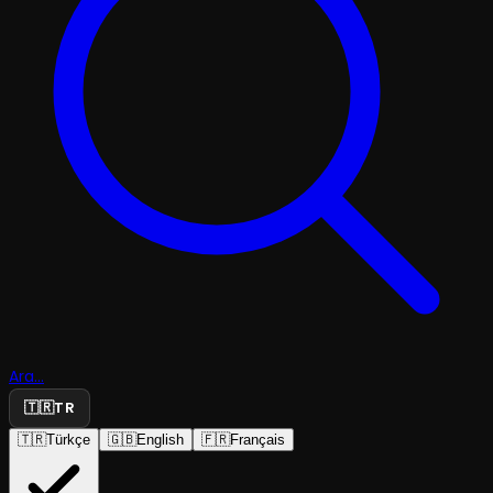
Ara...
🇹🇷
TR
🇹🇷
Türkçe
🇬🇧
English
🇫🇷
Français