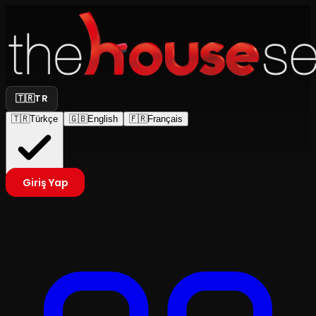
🇹🇷
TR
🇹🇷
Türkçe
🇬🇧
English
🇫🇷
Français
Giriş Yap