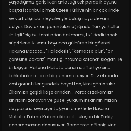
yaşadığımız gariplikleri anlattığı tek perdelik oyunu 
başta İstanbul olmak üzere Türkiye’nin bir çok ilinde 
ve yurt dışında izleyicileriyle buluşmaya devam 
ediyor. Dev ekran görüntüleri eşliğinde Türkiye halleri 
ile ilgili "hiç bu tarafından bakmamıştık" dedirtecek 
süprizlerle iki saat boyunca güldüren bir gösteri 
Hakuna Matata... "Hallederiz", "kısmetse olur", "bir 
çaresine bakarız" mantığı, “takma kafana” sloganı ile 
birleşiyor. Hakuna Matata günümüz Türkiye'sine, 
kahkahalar attıran bir pencere açıyor. Dev ekranda 
kimi görüntüler gündelik hayattan, kimi görüntüler 
ülkemizin çeşitli köşelerinden... Yaratıcı zekâmızın 
sınırlarını zorlayan ve güzel yurdum insanının mizah 
duygusunu seyirciye taşıyan örneklerle Hakuna 
Matata Takma Kafana iki saate ulaşan bir Türkiye 
panaromasına dönüşüyor. Beraberce eğlenip yine 