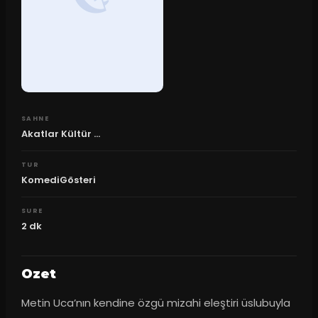
SAHNE
Akatlar Kültür ...
TUR
KomediGösteri
SURE
2
dk
Ozet
Metin Uca’nın kendine özgü mizahi eleştiri üslubuyla 