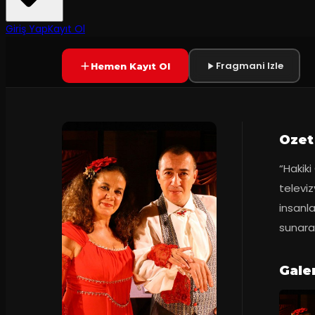
60
dakika
Prömiyer
15.10.2009
Yetersiz oy
SONA ERDI
Giriş Yap
Kayıt Ol
Fragmani Izle
Hemen Kayıt Ol
Ozet
“Hakiki
televiz
insanla
sunara
Galer