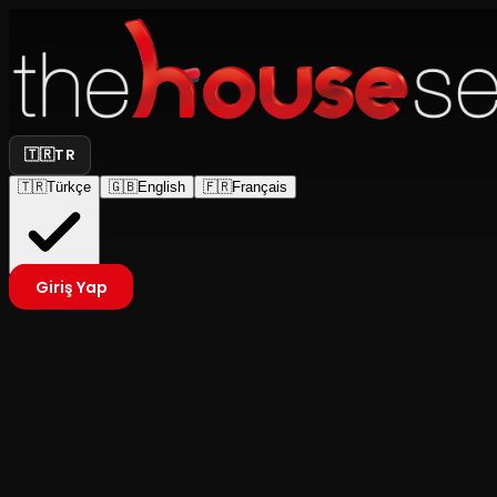
🇹🇷
TR
🇹🇷
Türkçe
🇬🇧
English
🇫🇷
Français
Giriş Yap