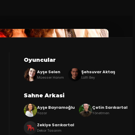
Oyuncular
Ayşe Selen
Şehsuvar Aktaş
Müesser Hanım
Lütfi Bey
Sahne Arkasi
Ayşe Bayramoğlu
Çetin Sarıkartal
Yazar
Yönetmen
Zekiye Sarıkartal
Dekor Tasarım