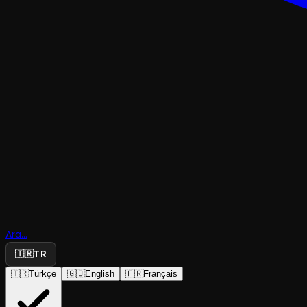
KOMEDI
Ara...
Hakiki Gal
🇹🇷
TR
🇹🇷
Türkçe
🇬🇧
English
🇫🇷
Français
Tiyatrotem