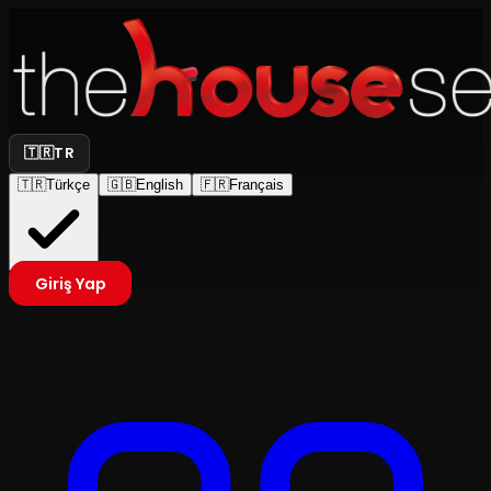
🇹🇷
TR
🇹🇷
Türkçe
🇬🇧
English
🇫🇷
Français
Giriş Yap