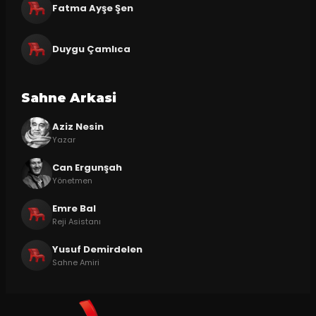
Fatma Ayşe Şen
Duygu Çamlıca
Sahne Arkasi
Aziz Nesin
Yazar
Can Ergunşah
Yönetmen
Emre Bal
Reji Asistanı
Yusuf Demirdelen
Sahne Amiri