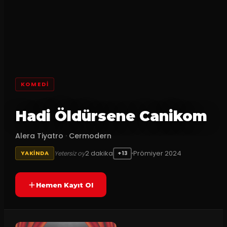
KOMEDI
Hadi Öldürsene Canikom
Alera Tiyatro
·
Cermodern
2
dakika
Prömiyer
2024
Yetersiz oy
YAKINDA
+13
Hemen Kayıt Ol