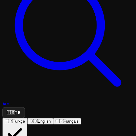
Ara...
🇹🇷
TR
🇹🇷
Türkçe
🇬🇧
English
🇫🇷
Français