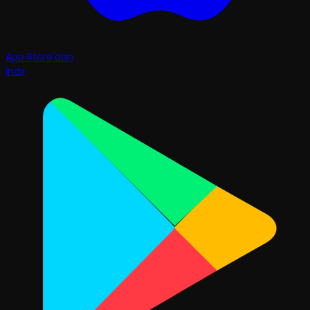
App Store'dan
İndir