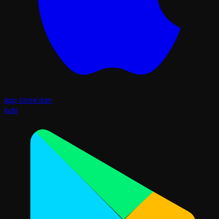
App Store'dan
İndir