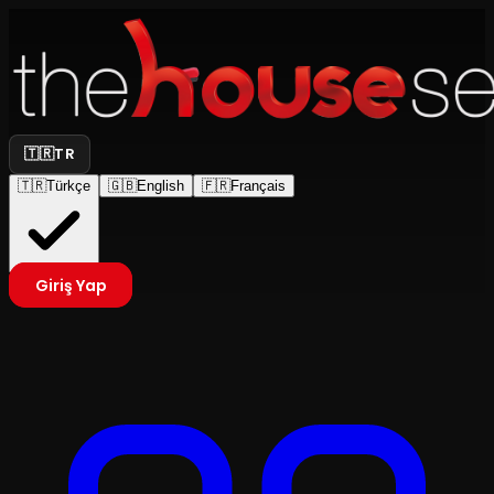
🇹🇷
TR
🇹🇷
Türkçe
🇬🇧
English
🇫🇷
Français
Giriş Yap