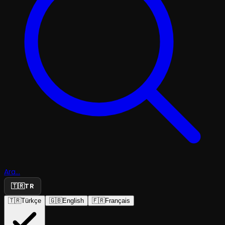
Ara...
🇹🇷
TR
🇹🇷
Türkçe
🇬🇧
English
🇫🇷
Français