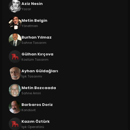
Aziz Nesin
Yazar
Metin Belgin
Yönetmen
Burhan Yılmaz
Sahne Tasarım
Gülhan Kırçova
Kostüm Tasarım
Ayhan Güldağları
Işık Tasarımı
Metin Bozcaada
Sahne Amiri
Barbaros Doriz
Kondüvit
Kazım Öztürk
Işık Operatörü