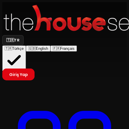
🇹🇷
TR
🇹🇷
Türkçe
🇬🇧
English
🇫🇷
Français
Giriş Yap