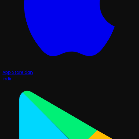
App Store'dan
İndir