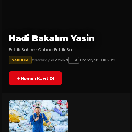
Hadi Bakalım Yasin
Entrik Sahne
·
Cobac Entrik Sa...
60
dakika
Prömiyer
10.10.2025
Yetersiz oy
YAKINDA
+18
Hemen Kayıt Ol