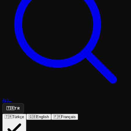
Ara...
🇹🇷
TR
🇹🇷
Türkçe
🇬🇧
English
🇫🇷
Français