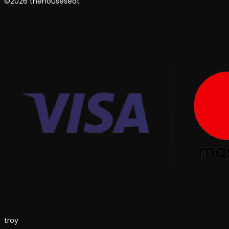
©2026 thehouseseat
troy