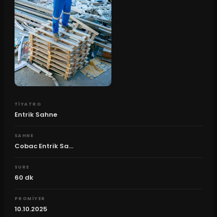
TIYATRO
Entrik Sahne
SAHNE
Cobac Entrik Sa...
SURE
60
dk
PROMIYER
10.10.2025