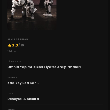
SEYIRCI PUANI
7.7
/ 10
194
oy
TIYATRO
Omnia YapımFiziksel Tiyatro Araştırmaları
SAHNE
Kadıköy Boa Sah...
TUR
Deneysel & Absürd
SURE