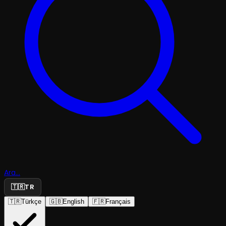
Ara...
🇹🇷
TR
🇹🇷
Türkçe
🇬🇧
English
🇫🇷
Français