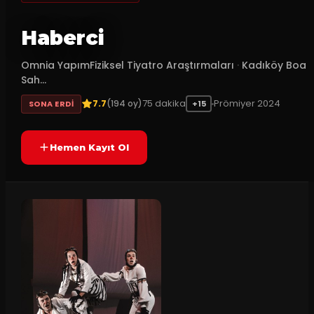
Haberci
Omnia YapımFiziksel Tiyatro Araştırmaları
·
Kadıköy Boa
Sah...
7.7
75
dakika
Prömiyer
2024
(
194
oy)
SONA ERDI
+15
Hemen Kayıt Ol