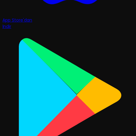
App Store'dan
İndir