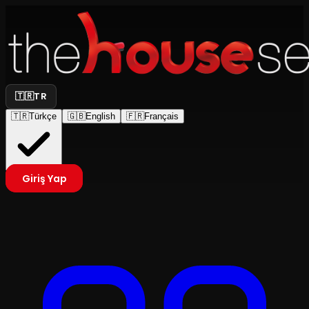
🇹🇷
TR
🇹🇷
Türkçe
🇬🇧
English
🇫🇷
Français
Giriş Yap