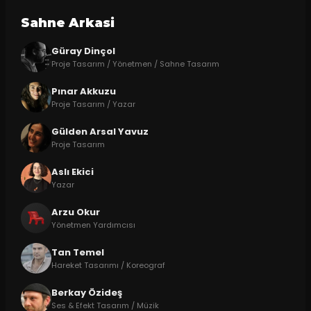
Sahne Arkasi
Güray Dinçol
Proje Tasarım / Yönetmen / Sahne Tasarım
Pınar Akkuzu
Proje Tasarım / Yazar
Gülden Arsal Yavuz
Proje Tasarım
Aslı Ekici
Yazar
Arzu Okur
Yönetmen Yardımcısı
Tan Temel
Hareket Tasarımı / Koreograf
Berkay Özideş
Ses & Efekt Tasarım / Müzik