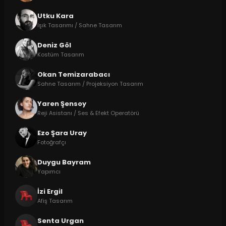
Utku Kara
Işık Tasarımı / Sahne Tasarım
Deniz Göl
Kostüm Tasarım
Okan Temizarabacı
Sahne Tasarım / Projeksiyon Tasarım
Yaren Şensoy
Reji Asistanı / Ses & Efekt Operatörü
Ezo Şara Uray
Fotoğrafçı
Duygu Bayram
Yapımcı
İzi Ergil
Afiş Tasarım
Senta Urgan