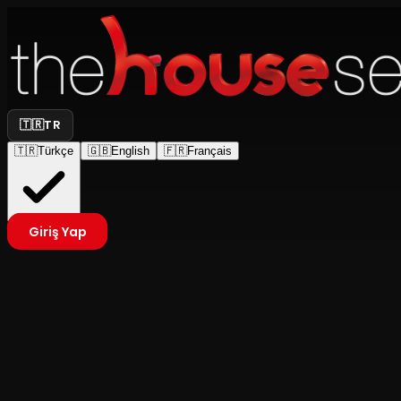
🇹🇷
TR
🇹🇷
Türkçe
🇬🇧
English
🇫🇷
Français
Giriş Yap