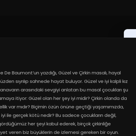
e De Baumont’un yazdığı, Güzel ve Çirkin masalı, hayal 
den sıyrılıp sahnede hayat buluyor. Güzel ve iyi kalpli kız 
 canavarın arasındaki sevgiyi anlatan bu masal çocukları şu 
maya itiyor: Güzel olan her şey iyi midir? Çirkin olanda da 
ellik var mıdır? Biçimin özün önüne geçtiği yaşamımızda, 
iyi ile gerçek kötü nedir? Bu sadece çocukların değil, 
ördüğümüz her şeyi kabul ederek, birçok çirkinliğe 
et veren biz büyüklerin de izlemesi gereken bir oyun. 