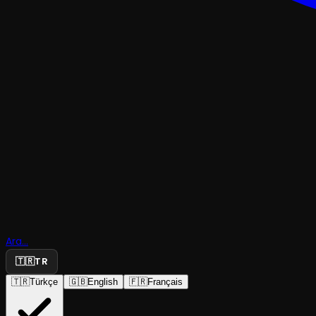
ÇOCUK & GENÇ
Ara...
Güzel ve Ç
🇹🇷
TR
🇹🇷
Türkçe
🇬🇧
English
🇫🇷
Français
Han Tiyatrosu