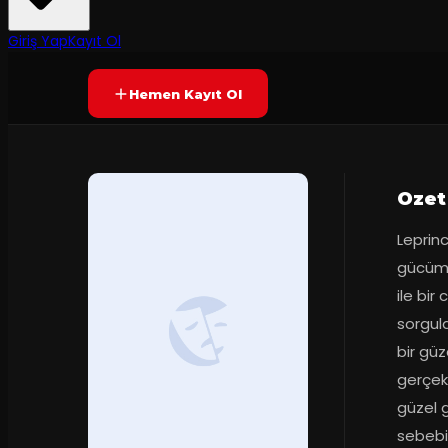
Yetersiz oy
YAKINDA
Giriş Yap
Kayıt Ol
Hemen Kayıt Ol
Ozet
Leprinc
gücümüz
ile bir
sorgula
bir güz
gerçek 
güzel g
sebebiy