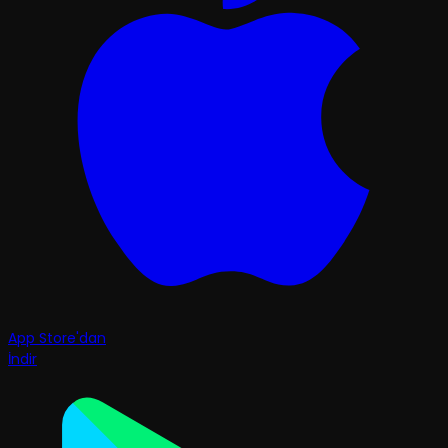
App Store'dan
İndir