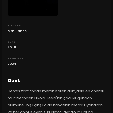
TIYATRO
Mat Sahne
SURE
70
dk
PROMIYER
2024
Ozet
Herkes tarafından merak edilen dünyanın en önemli 
mucitlerinden Nikola Tesla'nın çocukluğundan 
ölümüne, inişli çıkışlı olan hayatının merak uyandıran 
ve her anını işleyen sürükleyici tiyatro oyununa 