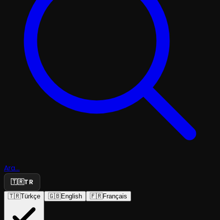
Ara...
🇹🇷
TR
🇹🇷
Türkçe
🇬🇧
English
🇫🇷
Français