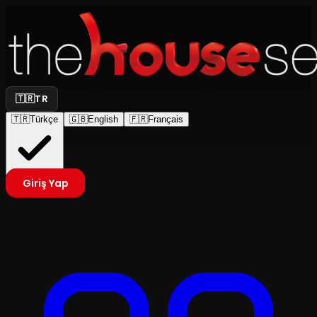
🇹🇷
TR
🇹🇷
Türkçe
🇬🇧
English
🇫🇷
Français
Giriş Yap