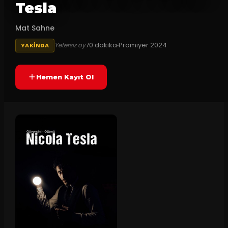
Tesla
Mat Sahne
70
dakika
Prömiyer
2024
Yetersiz oy
YAKINDA
Hemen Kayıt Ol