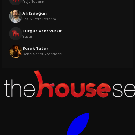
Proje Tasarım
Ali Erdoğan
Ses & Efekt Tasarım
Turgut Azer Vurkır
Yazar
Burak Tutar
Genel Sanat Yönetmeni