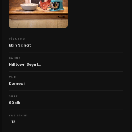
TIYATRO
Ekin Sanat
SAHNE
Hilltown Seyirl...
TUR
Komedi
SURE
90
dk
YAS SINIRI
+12