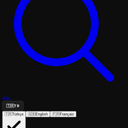
Ara...
🇹🇷
TR
🇹🇷
Türkçe
🇬🇧
English
🇫🇷
Français