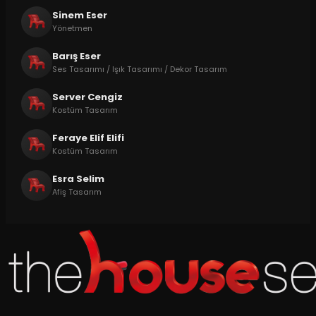
Sinem Eser
Yönetmen
Barış Eser
Ses Tasarımı / Işık Tasarımı / Dekor Tasarım
Server Cengiz
Kostüm Tasarım
Feraye Elif Elifi
Kostüm Tasarım
Esra Selim
Afiş Tasarım