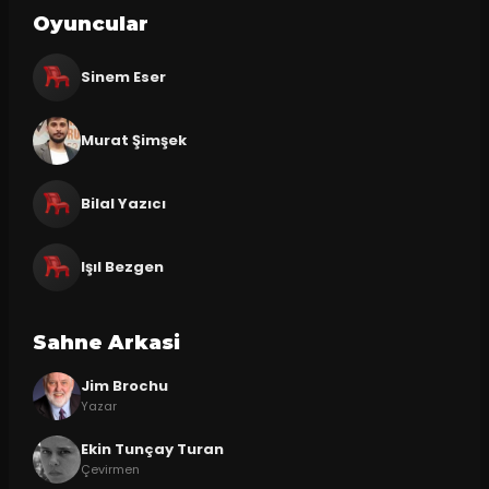
Oyuncular
Sinem Eser
Murat Şimşek
Bilal Yazıcı
Işıl Bezgen
Sahne Arkasi
Jim Brochu
Yazar
Ekin Tunçay Turan
Çevirmen