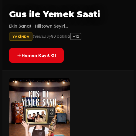
Gus ile Yemek Saati
Ekin Sanat
·
Hilltown Seyirl...
90
dakika
Yetersiz oy
YAKINDA
+12
Hemen Kayıt Ol