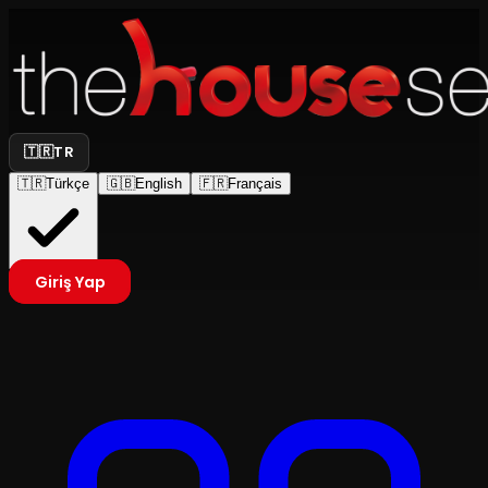
🇹🇷
TR
🇹🇷
Türkçe
🇬🇧
English
🇫🇷
Français
Giriş Yap