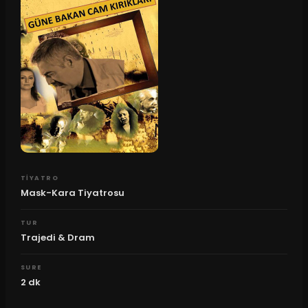
TIYATRO
Mask-Kara Tiyatrosu
TUR
Trajedi & Dram
SURE
2
dk