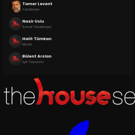
Tamer Levent
Yönetmen
Nazir Uslu
Sanat Yönetmeni
Halit Tümkan
Müzik
Bülent Arslan
Işık Tasarımı