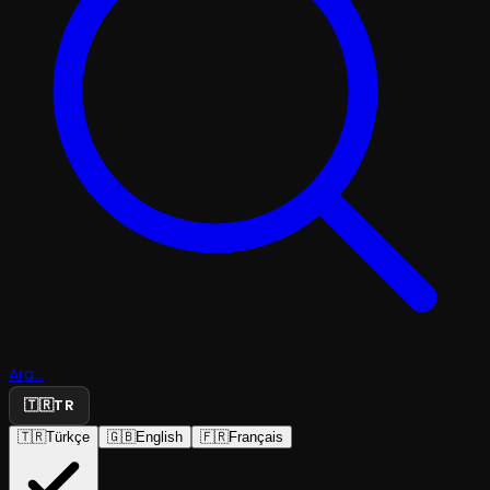
Ara...
🇹🇷
TR
🇹🇷
Türkçe
🇬🇧
English
🇫🇷
Français