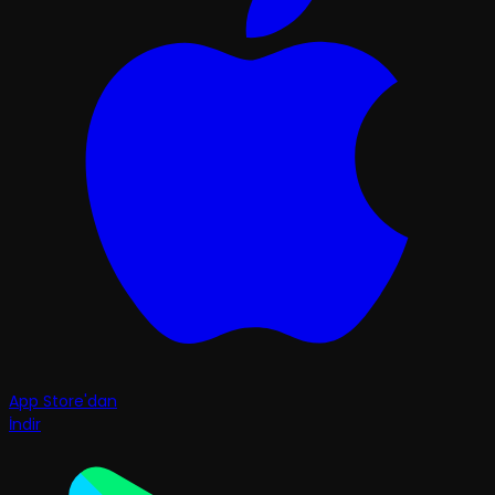
App Store'dan
İndir