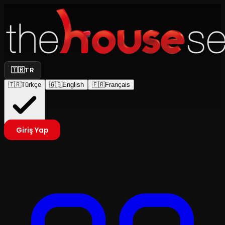
🇹🇷
TR
🇹🇷
Türkçe
🇬🇧
English
🇫🇷
Français
Giriş Yap