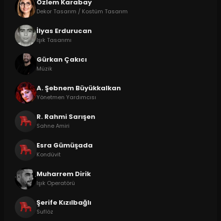
Özlem Karabay
Dekor Tasarım / Kostüm Tasarım
İlyas Erdurucan
Işık Tasarımı
Gürkan Çakıcı
Müzik
A. Şebnem Büyükkalkan
Yönetmen Yardımcısı
R. Rahmi Sarışen
Sahne Amiri
Esra Gümüşada
Kondüvit
Muharrem Dirik
Işık Operatörü
Şerife Kızılbağlı
Suflöz