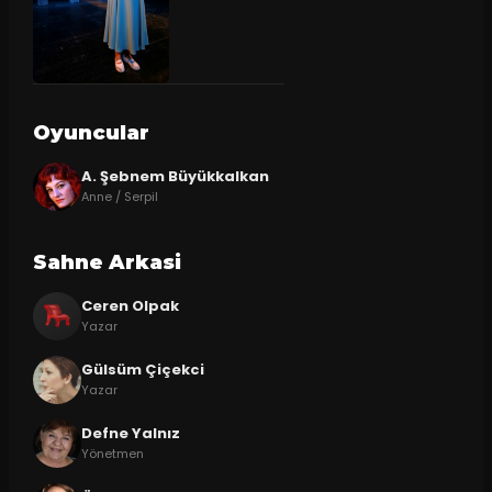
Oyuncular
A. Şebnem Büyükkalkan
Anne / Serpil
Sahne Arkasi
Ceren Olpak
Yazar
Gülsüm Çiçekci
Yazar
Defne Yalnız
Yönetmen