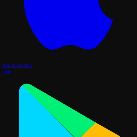
App Store'dan
İndir