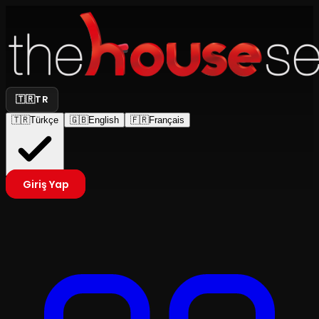
🇹🇷
TR
🇹🇷
Türkçe
🇬🇧
English
🇫🇷
Français
Giriş Yap