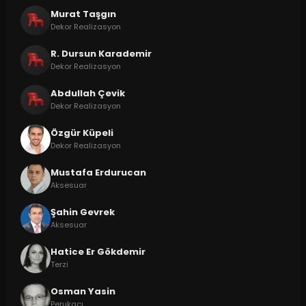
Murat Taşgın
Dekor Realizasyon
R. Dursun Karademir
Dekor Realizasyon
Abdullah Çevik
Dekor Realizasyon
Özgür Küpeli
Dekor Realizasyon
Mustafa Erdurucan
Aksesuar
Şahin Gevrek
Aksesuar
Hatice Er Gökdemir
Terzi
Osman Yasin
Perukacı