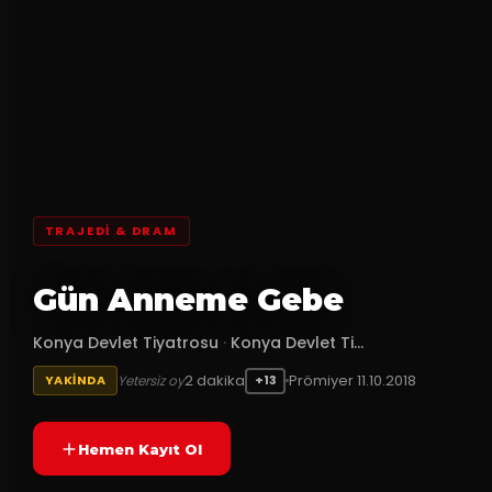
TRAJEDI & DRAM
Gün Anneme Gebe
Konya Devlet Tiyatrosu
·
Konya Devlet Ti...
2
dakika
Prömiyer
11.10.2018
Yetersiz oy
YAKINDA
+13
Hemen Kayıt Ol