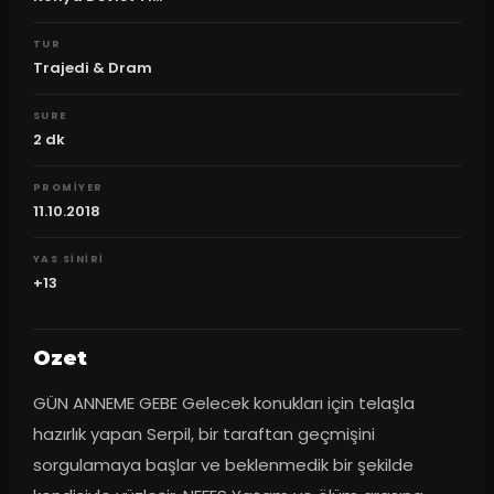
TUR
Trajedi & Dram
SURE
2
dk
PROMIYER
11.10.2018
YAS SINIRI
+13
Ozet
GÜN ANNEME GEBE Gelecek konukları için telaşla 
hazırlık yapan Serpil, bir taraftan geçmişini 
sorgulamaya başlar ve beklenmedik bir şekilde 