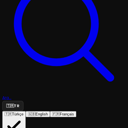
Ara...
🇹🇷
TR
🇹🇷
Türkçe
🇬🇧
English
🇫🇷
Français