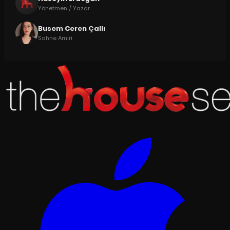
Yönetmen / Yazar
Busem Ceren Çallı
Sahne Amiri