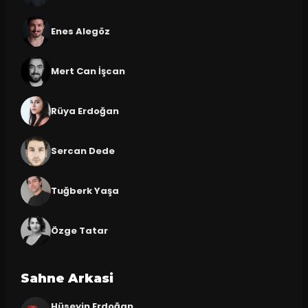
Enes Alegöz
Mert Can İşcan
Rüya Erdoğan
Sercan Dede
Tuğberk Yaşa
Özge Tatar
Sahne Arkasi
Hüseyin Erdoğan