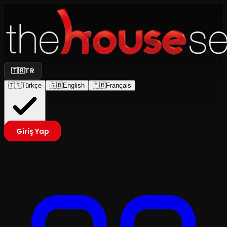
🇹🇷
TR
🇹🇷
Türkçe
🇬🇧
English
🇫🇷
Français
Giriş Yap