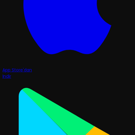
App Store'dan
İndir