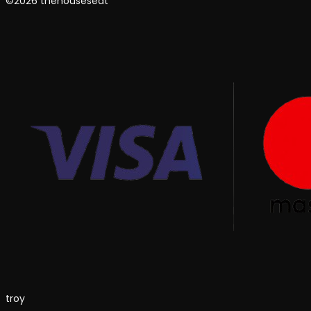
©2026 thehouseseat
troy