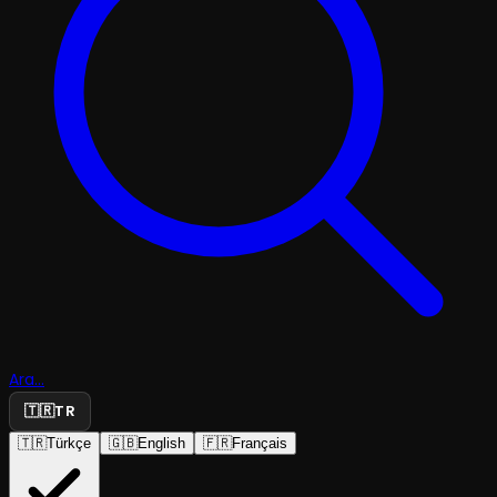
Ara...
🇹🇷
TR
🇹🇷
Türkçe
🇬🇧
English
🇫🇷
Français