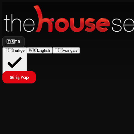
🇹🇷
TR
🇹🇷
Türkçe
🇬🇧
English
🇫🇷
Français
Giriş Yap