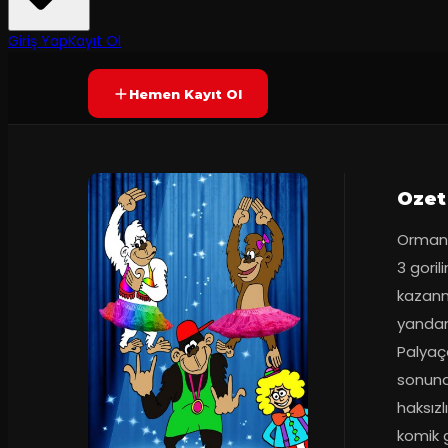
50
dakika
Yetersiz oy
YAKINDA
Giriş Yap
Kayıt Ol
Hemen Kayıt Ol
Ozet
Ormanl
3 goril
kazanma
yandan
Palyaç
sonunda
haksızl
komik g