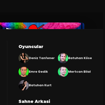
Oyuncular
Deniz Tanfener
Batuhan Köse
Emre Gedik
Mertcan Bilal
Batuhan Kurt
Sahne Arkasi