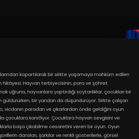
arından kopartılarak bir sirkte yaşamaya mahkûm edilen 
in hikâyesi. Hayvan terbiyecisinin, para ve şöhret 
k uğruna, hayvanlara yaptırdığı soytarılıklar, çocukları bir 
 güldürürken, bir yandan da düşündürüyor. Sirkte çalışan 
o, vicdanın paradan ve çıkarlardan önde geldiğini oyun 
 çocuklara kanıtlıyor. Çocuklara hayvan sevgisini ve 
ıklarla başa çıkabilme cesaretini veren bir oyun. Oyun 
orillerin dansları, şarkılar ve renkli gösterilerle, görsel 