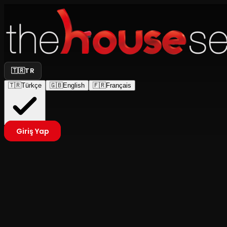
🇹🇷
TR
🇹🇷
Türkçe
🇬🇧
English
🇫🇷
Français
Giriş Yap