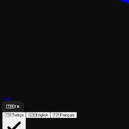
PERFORMANSÇOCUK & GENÇ
Ara...
Goose The
🇹🇷
TR
🇹🇷
Türkçe
🇬🇧
English
🇫🇷
Français
Atta Festival