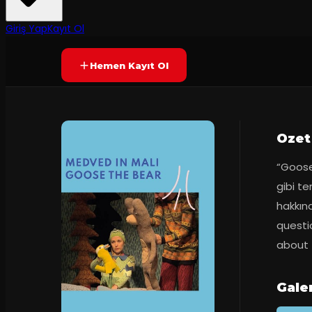
Prömiyer
29.01.2021
Yetersiz oy
SONA ERDI
Giriş Yap
Kayıt Ol
Hemen Kayıt Ol
Ozet
“Goose
gibi te
hakkınd
questi
about 
Galer