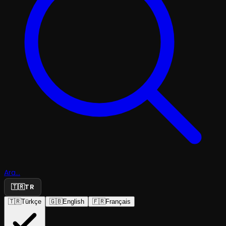
Ara...
🇹🇷
TR
🇹🇷
Türkçe
🇬🇧
English
🇫🇷
Français