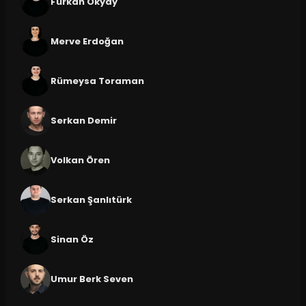
Furkan Okyay
Merve Erdoğan
Rümeysa Toraman
Serkan Demir
Volkan Ören
Serkan Şanlıtürk
Sinan Öz
Umur Berk Seven