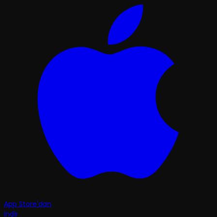
App Store'dan
İndir