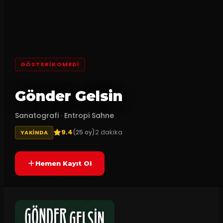
GÖSTERIKOMEDI
Gönder Gelsin
Sanatografi
·
Entropi Sahne
9.4
2
dakika
(
25
oy)
YAKINDA
Hemen Kayıt Ol