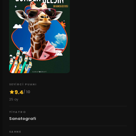
SEYIRCI PUANI
9.4
/ 10
25
oy
TIYATRO
Sanatografi
SAHNE