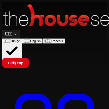
🇹🇷
TR
🇹🇷
Türkçe
🇬🇧
English
🇫🇷
Français
Giriş Yap