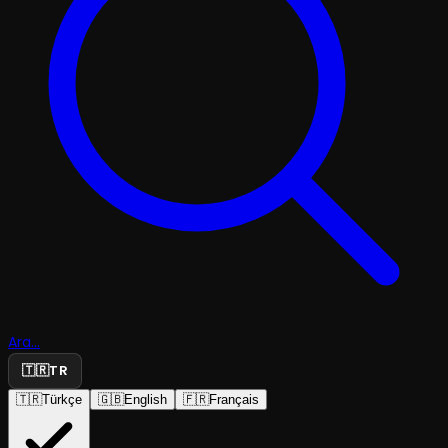
Ara...
🇹🇷
TR
🇹🇷
Türkçe
🇬🇧
English
🇫🇷
Français