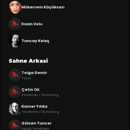
Mükerrem Küçüksarı
Kaan Uslu
Tuncay Keleş
Sahne Arkasi
Tolga Demir
Yazar
Çetin Ok
Yönetmen / Dramaturg
Kamer Yıldız
Yönetmen / Dramaturg
Gülsen Tuncer
Sanat Yönetmeni