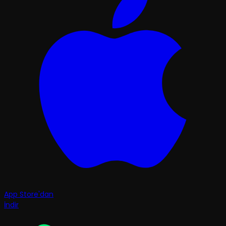
App Store'dan
İndir