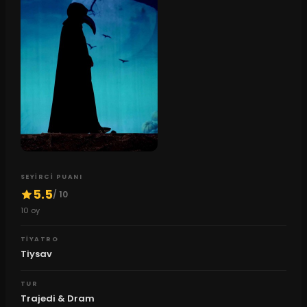
SEYIRCI PUANI
5.5
/ 10
10
oy
TIYATRO
Tiysav
TUR
Trajedi & Dram