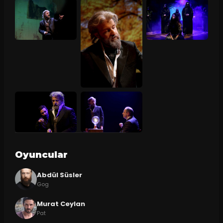
Oyuncular
Abdül Süsler
Gog
Murat Ceylan
Pat