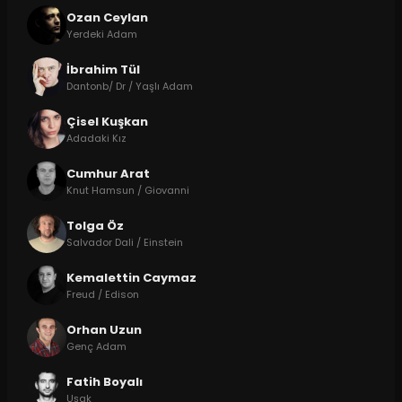
Ozan Ceylan
Yerdeki Adam
İbrahim Tül
Dantonb/ Dr / Yaşlı Adam
Çisel Kuşkan
Adadaki Kız
Cumhur Arat
Knut Hamsun / Giovanni
Tolga Öz
Salvador Dali / Einstein
Kemalettin Caymaz
Freud / Edison
Orhan Uzun
Genç Adam
Fatih Boyalı
Uşak