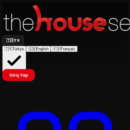
🇹🇷
TR
🇹🇷
Türkçe
🇬🇧
English
🇫🇷
Français
Giriş Yap