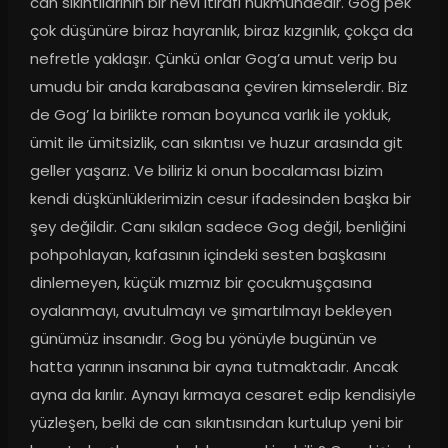
can sıkıntılarının bir nevi itirafı hükmündedir. Gog pek 
çok düşünüre biraz hayranlık, biraz kızgınlık, çokça da 
nefretle yaklaşır. Çünkü onlar Gog’a umut verip bu 
umudu bir anda karabasana çeviren kimselerdir. Biz 
de Gog’ la birlikte roman boyunca varlık ile yokluk, 
ümit ile ümitsizlik, can sıkıntısı ve huzur arasında git 
geller yaşarız. Ve biliriz ki onun bocalaması bizim 
kendi düşkünlüklerimizin cesur ifadesinden başka bir 
şey değildir. Canı sıkılan sadece Gog değil, benliğini 
pohpohlayan, kafasının içindeki sesten başkasını 
dinlemeyen, küçük mızmız bir çocukmuşçasına 
oyalanmayı, avutulmayı ve şımartılmayı bekleyen 
günümüz insanıdır. Gog bu yönüyle bugünün ve 
hatta yarının insanına bir ayna tutmaktadır. Ancak 
ayna da kırılır. Aynayı kırmaya cesaret edip kendisiyle 
yüzleşen, belki de can sıkıntısından kurtulup yeni bir 