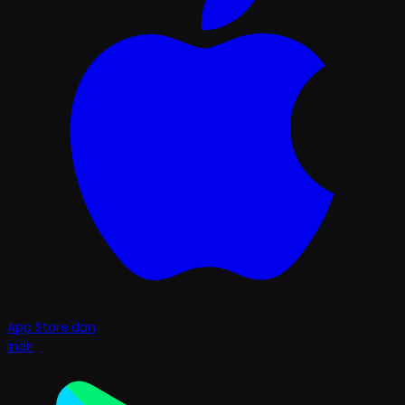
App Store'dan
İndir