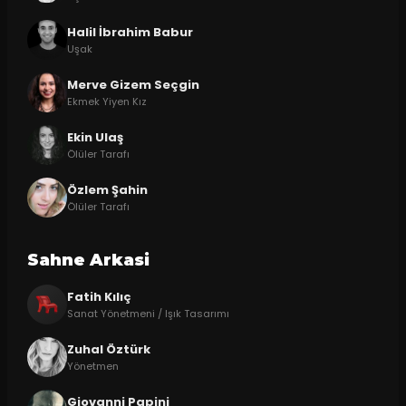
Halil İbrahim Babur
Uşak
Merve Gizem Seçgin
Ekmek Yiyen Kız
Ekin Ulaş
Ölüler Tarafı
Özlem Şahin
Ölüler Tarafı
Sahne Arkasi
Fatih Kılıç
Sanat Yönetmeni / Işık Tasarımı
Zuhal Öztürk
Yönetmen
Giovanni Papini