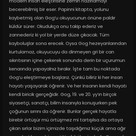
modern insan eleştirisine zemin hazırlamayı 
becerebilmiş bir eser. Papinni kitapta, yolunu 
kaybetmiş olan Gog’u okuyucunun önüne paldır 
küldür sürer. Okudukça onu takip ederiz ve 
zannederiz ki yol bir yerde düze çıkacak. Tüm 
kayboluşlar sona erecek. Oysa Gog hezeyanlarından 
kurtulamaz, okuyucuyu da dinmeyen gri bir can 
sıkıntısının içine çekerek sonunda derin bir uçurumun 
kenarında yapayalnız bırakır. İşte tam bu noktada 
Gog’u eleştirmeye başlarız. Çünkü biliriz ki her insan 
hayatı yaşayarak öğrenir. Ve her insanın kendi hayatı 
kendi biricik gerçeğidir. Gog, 19. ve 20. yy’ın birçok 
siyasetçi, sanatçı, bilim insanıyla konuşurken pek 
çoğunun sırrını da öğrenir. Bunlar gerçek hayatla 
birebir örtüşür mü örtüşmez mi tartışılsa da ortaya 
çıkan sırlar bizim içimizde taşıdığımız küçük ama ağır 