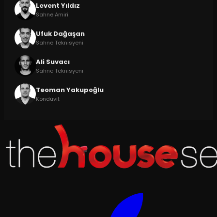
Levent Yıldız
Sahne Amiri
Ufuk Dağaşan
Sahne Teknisyeni
Ali Suvacı
Sahne Teknisyeni
Teoman Yakupoğlu
Kondüvit