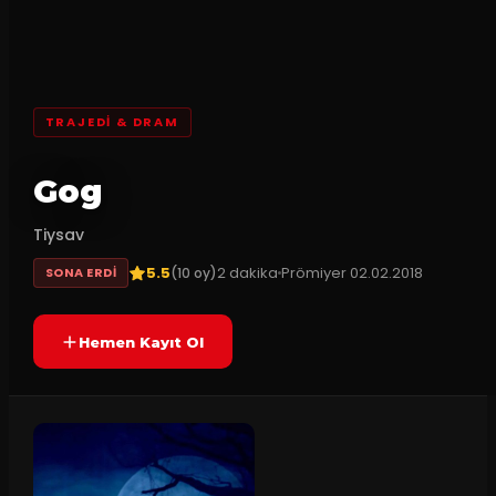
TRAJEDI & DRAM
Gog
Tiysav
5.5
2
dakika
Prömiyer
02.02.2018
(
10
oy)
SONA ERDI
Hemen Kayıt Ol