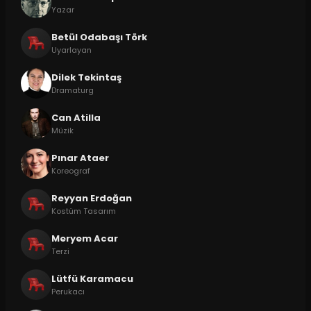
Yazar
Betül Odabaşı Törk
Uyarlayan
Dilek Tekintaş
Dramaturg
Can Atilla
Müzik
Pınar Ataer
Koreograf
Reyyan Erdoğan
Kostüm Tasarım
Meryem Acar
Terzi
Lütfü Karamacu
Perukacı