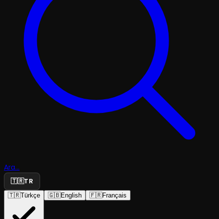
Ara...
🇹🇷
TR
🇹🇷
Türkçe
🇬🇧
English
🇫🇷
Français