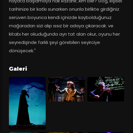
hayata başlamaya hak kazanır, kim bilir? Gog, kişisel 
tarihinize bir katkı sunarken onunla birlikte girdiğiniz 
serüven boyunca kendi içinizde kaybolduğunuz 
mağaradan sizi alıp ıssız bir adaya çıkaracak. ve 
kitabı her okuduğunda ayrı tat alan okur, oyunu her 
seyredişinde farklı şeyi görebilen seyirciye 
dönüşecek."
Galeri