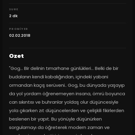
SURE
2
dk
PROMIYER
02.02.2018
Ozet
"Gog... Bir delinin tımarhane günlükleri... Belki de bir 
budalanın kendi kabalığından, içindeki yabani 
ormandan kaçış serüveni.. Gog, bu dünyada yaşayıp 
da yol yordam öğrenemeyen insana, ömrü boyunca 
can sıkıntısı ve buhranlar yoldaş olur düşüncesiyle 
yola çıkarken zıt düşüncelerden ve çelişkili fikirlerden 
beslenen bir yapıt. Bu yönüyle düşünürken 
sorgulamayı da öğreterek modern zaman ve 