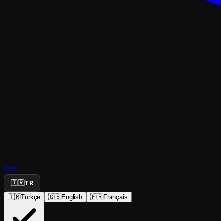
DENEYSEL & ABSÜRDKOMEDI
Godot'yu
Beklerken'
Ara...
Beklerken
🇹🇷
TR
🇹🇷
Türkçe
🇬🇧
English
🇫🇷
Français
Dok Stüdyo
·
İBB Habitat Sah...