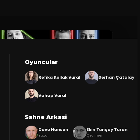
Oyuncular
Refika Kollak Vural
Serhan Çatalay
Vahap Vural
Sahne Arkasi
Dave Hanson
Ekin Tunçay Turan
Yazar
Çevirmen