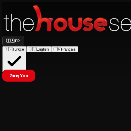
🇹🇷
TR
🇹🇷
Türkçe
🇬🇧
English
🇫🇷
Français
Giriş Yap