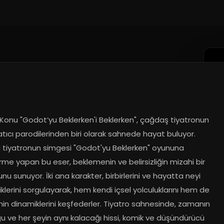
k Konu "Godot’yu Beklerken'i Beklerken", çağdaş tiyatronun 
tıcı parodilerinden biri olarak sahnede hayat buluyor. 
 tiyatronun simgesi "Godot'yu Beklerken" oyununa 
e yapan bu eser, beklemenin ve belirsizliğin mizahi bir 
u sunuyor. İki ana karakter, birbirlerini ve hayatta neyi 
klerini sorgulayarak, hem kendi içsel yolculuklarını hem de 
erinin dinamiklerini keşfederler. Tiyatro sahnesinde, zamanın 
 ve her şeyin aynı kalacağı hissi, komik ve düşündürücü 