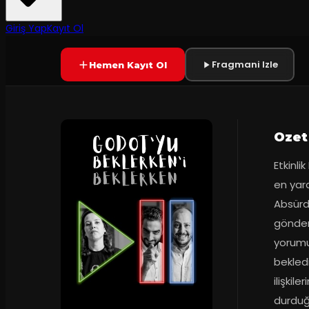
9.1
90
dakika
Prömiyer
30.11.2024
(
32
oy)
YAKINDA
Giriş Yap
Kayıt Ol
Fragmani Izle
Hemen Kayıt Ol
Ozet
Etkinli
en yara
Absürd
gönderm
yorumun
bekledi
ilişkil
durduğu