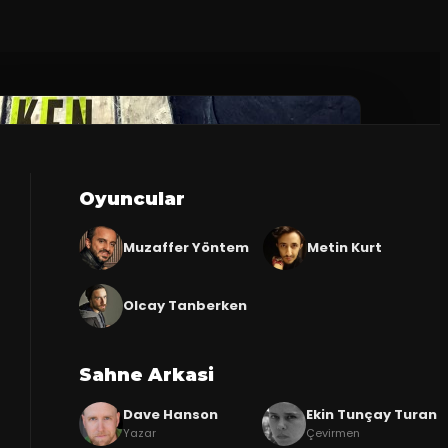
Oyuncular
Muzaffer Yöntem
Metin Kurt
Olcay Tanberken
Sahne Arkasi
Dave Hanson
Ekin Tunçay Turan
Yazar
Çevirmen