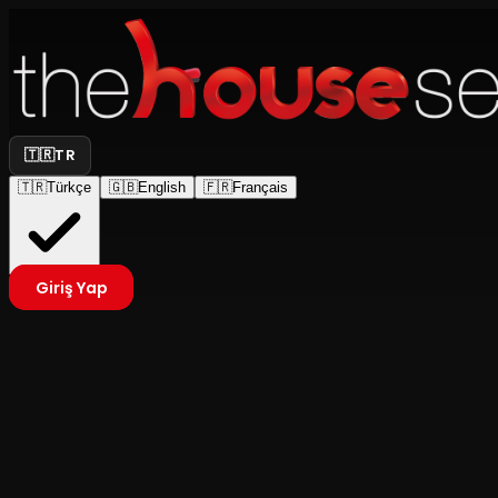
🇹🇷
TR
🇹🇷
Türkçe
🇬🇧
English
🇫🇷
Français
Giriş Yap