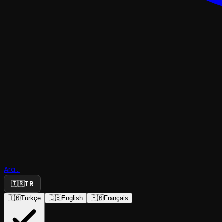
Godot'yu
Beklerken'
Ara...
Beklerken
🇹🇷
TR
🇹🇷
Türkçe
🇬🇧
English
🇫🇷
Français
TiyatrOM
·
Asmalı Sahne