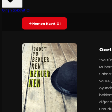
7.7
Prömiyer
04.10.2017
(
46
oy)
YAKINDA
Giriş Yap
Kayıt Ol
Hemen Kayıt Ol
Ozet
“Ne tür
Muharre
Sahne’d
ve VAL,
oyunda 
bekleme
diğer a
umudu 