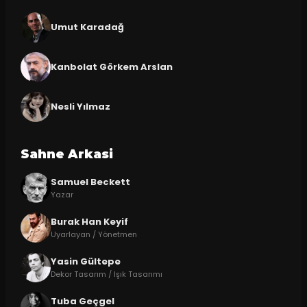
Umut Karadağ
Kanbolat Görkem Arslan
Nesli Yılmaz
Sahne Arkasi
Samuel Beckett
Yazar
Burak Han Keyif
Uyarlayan / Yönetmen
Yasin Gültepe
Dekor Tasarım / Işık Tasarımı
Tuba Geçgel