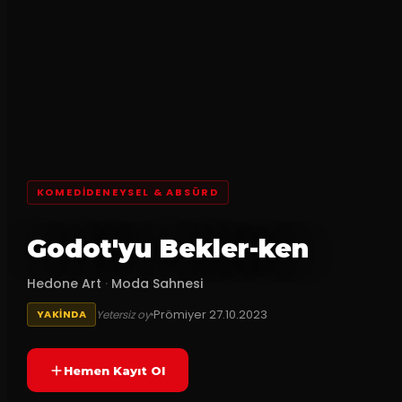
KOMEDIDENEYSEL & ABSÜRD
Godot'yu Bekler-ken
Hedone Art
·
Moda Sahnesi
Prömiyer
27.10.2023
Yetersiz oy
YAKINDA
Hemen Kayıt Ol