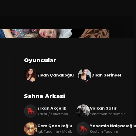
Oyuncular
Elvan Çanakoğlu
Dilan Serinyel
Sahne Arkasi
Erkan Akçelik
Volkan Satır
Yazar / Yönetmen
Yönetmen Yardımcısı
Cem Çanakoğlu
Yasemin Nalçacıoğl
Işık Tasarımı / Müzik
Kostüm Tasarım