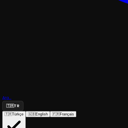
TRAJEDI & DRAM
Göç Hayall
Ara...
🇹🇷
TR
Kumpanya
🇹🇷
Türkçe
🇬🇧
English
🇫🇷
Français