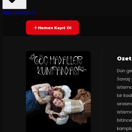
70
dakika
Yetersiz oy
SONA ERDI
Giriş Yap
Kayıt Ol
Hemen Kayıt Ol
Ozet
Dün ge
Savaş 
istisma
bir kad
sırası
istisma
bitince
kamplar