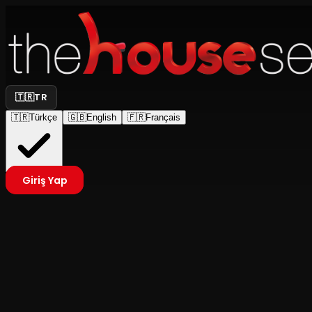
🇹🇷
TR
🇹🇷
Türkçe
🇬🇧
English
🇫🇷
Français
Giriş Yap