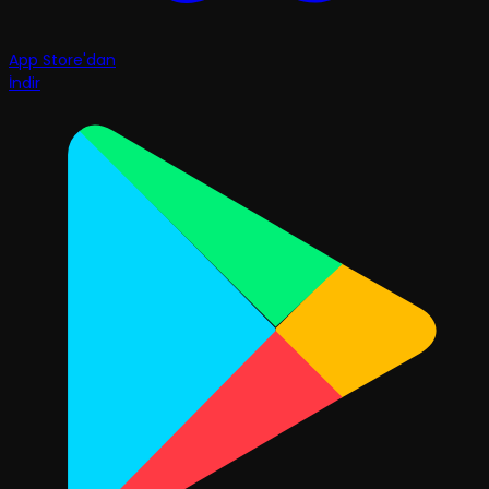
App Store'dan
İndir