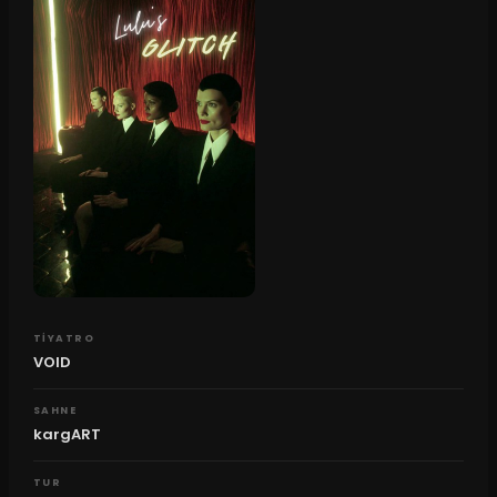
TIYATRO
VOID
SAHNE
kargART
TUR