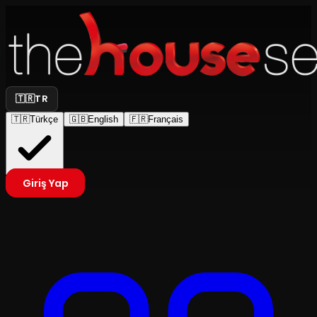
🇹🇷
TR
🇹🇷
Türkçe
🇬🇧
English
🇫🇷
Français
Giriş Yap