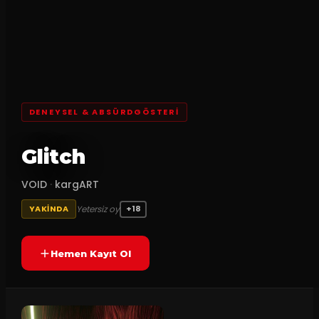
DENEYSEL & ABSÜRDGÖSTERI
Glitch
VOID
·
kargART
Yetersiz oy
YAKINDA
+18
Hemen Kayıt Ol