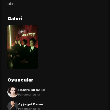
atın.
Galeri
Oyuncular
Cemre Su Salur
Performansçılar
Ayşegül Demir
Performansçılar