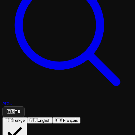
Ara...
🇹🇷
TR
🇹🇷
Türkçe
🇬🇧
English
🇫🇷
Français