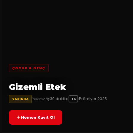
ÇOCUK & GENÇ
Gizemli Etek
30
dakika
Prömiyer
2025
Yetersiz oy
YAKINDA
+5
Hemen Kayıt Ol