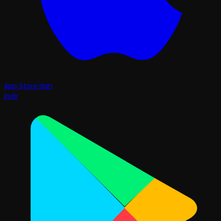
App Store'dan
İndir