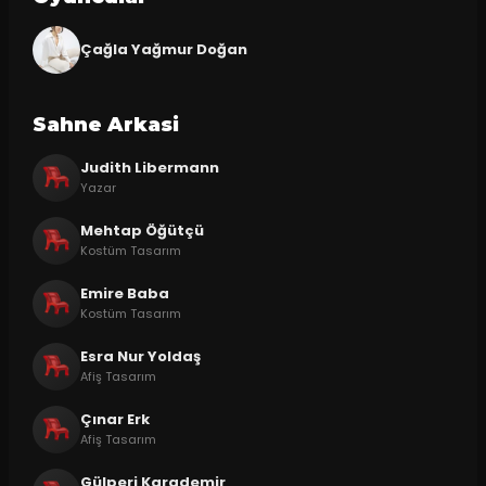
Çağla Yağmur Doğan
Sahne Arkasi
Judith Libermann
Yazar
Mehtap Öğütçü
Kostüm Tasarım
Emire Baba
Kostüm Tasarım
Esra Nur Yoldaş
Afiş Tasarım
Çınar Erk
Afiş Tasarım
Gülperi Karademir