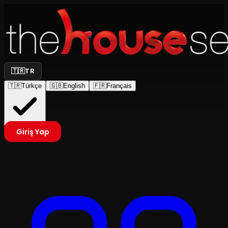
🇹🇷
TR
🇹🇷
Türkçe
🇬🇧
English
🇫🇷
Français
Giriş Yap