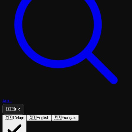
Ara...
🇹🇷
TR
🇹🇷
Türkçe
🇬🇧
English
🇫🇷
Français