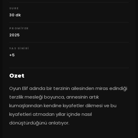
SURE
30
dk
PROMIYER
2025
YAS SINIRI
+5
Ozet
Oyun Elif adında bir terzinin ailesinden miras edindiği 
terzilik mesleği boyunca, annesinin artık 
kumaşlarından kendine kıyafetler dikmesi ve bu 
kıyafetleri atmadan yıllar içinde nasıl 
dönüştürdüğünü anlatıyor.