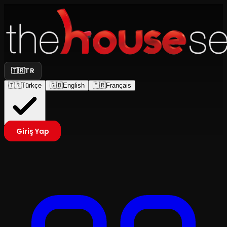
🇹🇷
TR
🇹🇷
Türkçe
🇬🇧
English
🇫🇷
Français
Giriş Yap