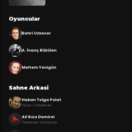
Oyuncular
Bahri Uzkeser
A. İnanç Bükülen
Meltem Yenigün
Sahne Arkasi
Hakan Tolga Polat
Yazar / Yönetmen
Ali Rıza Demirel
Yönetmen Yardımcısı