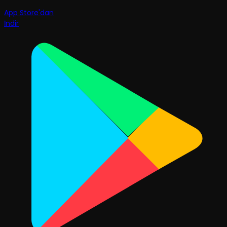
App Store'dan
İndir