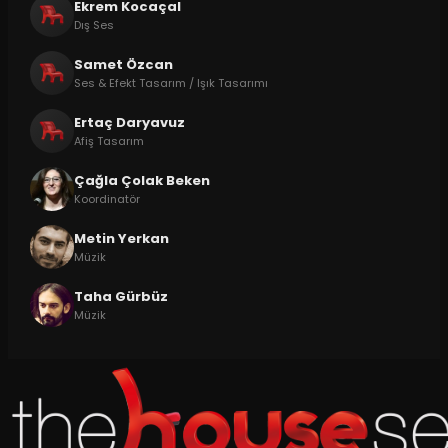
Ekrem Kocaçal
Dış Ses
Samet Özcan
Ses & Efekt Tasarım / Işık Tasarımı
Ertaç Daryavuz
Afiş Tasarım
Çağla Çolak Beken
Koordinatör
Metin Yerkan
Müzik
Taha Gürbüz
Müzik