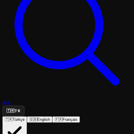
Ara...
🇹🇷
TR
🇹🇷
Türkçe
🇬🇧
English
🇫🇷
Français